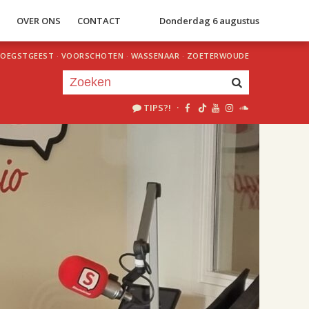
S
OVER ONS
CONTACT
Donderdag 6 augustus
OEGSTGEEST
·
VOORSCHOTEN
·
WASSENAAR
·
ZOETERWOUDE
TIPS?!
·
Je luistert nu naar
uur 1 van 2
«
Vorig uur
Volgend uur
»
18.00