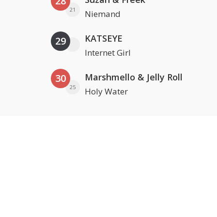
28
21
Niemand
KATSEYE
29
Internet Girl
Marshmello & Jelly Roll
30
25
Holy Water