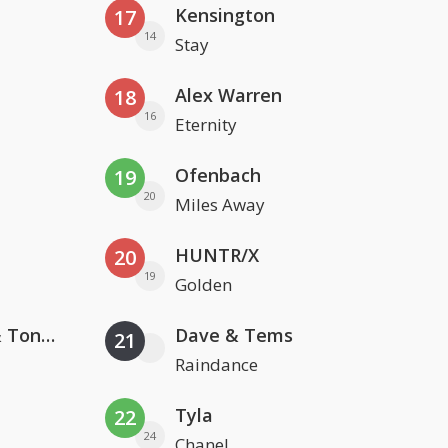
Kensington
17
14
Stay
Alex Warren
18
16
Eternity
Ofenbach
19
20
Miles Away
HUNTR/X
20
19
Golden
David Guetta, Teddy Swims & Tones And I
Dave & Tems
21
Raindance
Tyla
22
24
Chanel