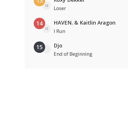
13
13
Loser
HAVEN. & Kaitlin Aragon
14
12
I Run
Djo
15
End of Beginning