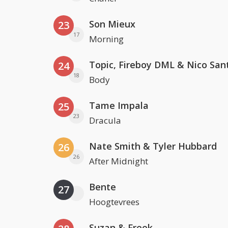
Son Mieux
23
17
Morning
Topic, Fireboy DML & Nico San
24
18
Body
Tame Impala
25
23
Dracula
Nate Smith & Tyler Hubbard
26
26
After Midnight
Bente
27
Hoogtevrees
Suzan & Freek