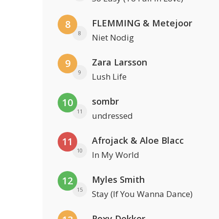
FLEMMING & Metejoor
8
8
Niet Nodig
Zara Larsson
9
9
Lush Life
sombr
10
11
undressed
Afrojack & Aloe Blacc
11
10
In My World
Myles Smith
12
15
Stay (If You Wanna Dance)
Roxy Dekker