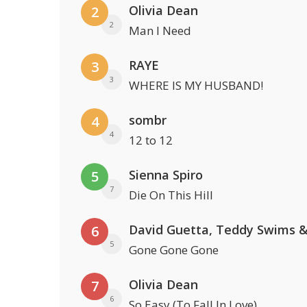
Olivia Dean
2
2
Man I Need
RAYE
3
3
WHERE IS MY HUSBAND!
sombr
4
4
12 to 12
Sienna Spiro
5
7
Die On This Hill
6
5
Gone Gone Gone
Olivia Dean
7
6
So Easy (To Fall In Love)