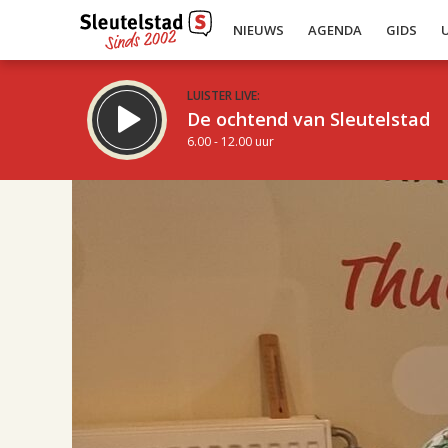
NIEUWS
AGENDA
GIDS
LUISTER LIVE:
De ochtend van Sleutelstad
6.00 - 12.00 uur
17.00
Inklappen