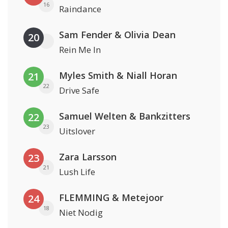
16
Raindance
Sam Fender & Olivia Dean
20
Rein Me In
Myles Smith & Niall Horan
21
22
Drive Safe
Samuel Welten & Bankzitters
22
23
Uitslover
Zara Larsson
23
21
Lush Life
FLEMMING & Metejoor
24
18
Niet Nodig