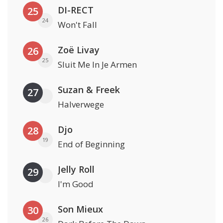
DI-RECT
25
24
Won't Fall
Zoë Livay
26
25
Sluit Me In Je Armen
Suzan & Freek
27
Halverwege
Djo
28
19
End of Beginning
Jelly Roll
29
I'm Good
Son Mieux
30
26