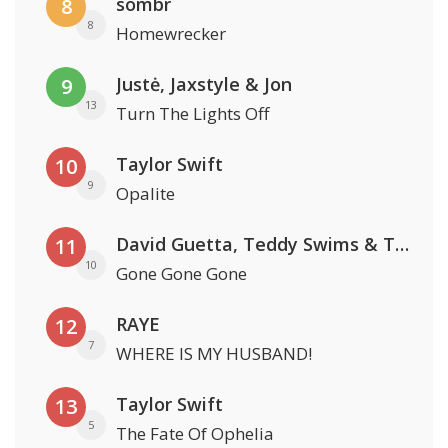
sombr
8
8
Homewrecker
Justė, Jaxstyle & Jon
9
13
Turn The Lights Off
Taylor Swift
10
9
Opalite
David Guetta, Teddy Swims & Tones And I
11
10
Gone Gone Gone
RAYE
12
7
WHERE IS MY HUSBAND!
Taylor Swift
13
5
The Fate Of Ophelia