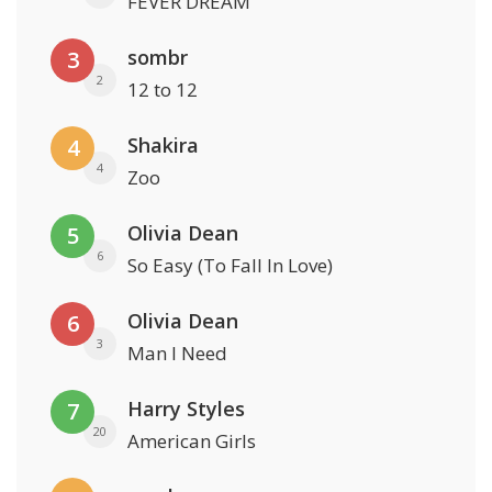
FEVER DREAM
sombr
3
2
12 to 12
Shakira
4
4
Zoo
Olivia Dean
5
6
So Easy (To Fall In Love)
Olivia Dean
6
3
Man I Need
Harry Styles
7
20
American Girls