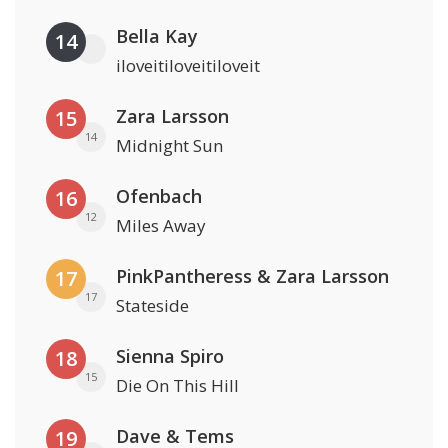
Bella Kay
14
iloveitiloveitiloveit
Zara Larsson
15
14
Midnight Sun
Ofenbach
16
12
Miles Away
PinkPantheress & Zara Larsson
17
17
Stateside
Sienna Spiro
18
15
Die On This Hill
Dave & Tems
19