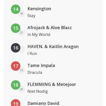
Kensington
14
18
Stay
Afrojack & Aloe Blacc
15
21
In My World
HAVEN. & Kaitlin Aragon
16
I Run
Tame Impala
17
15
Dracula
FLEMMING & Metejoor
18
29
Niet Nodig
Damiano David
19