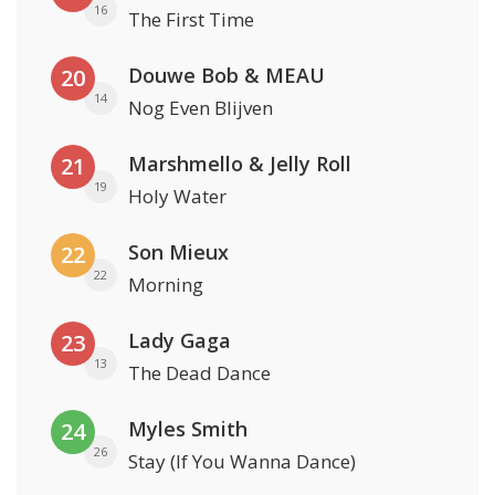
16
The First Time
Douwe Bob & MEAU
20
14
Nog Even Blijven
Marshmello & Jelly Roll
21
19
Holy Water
Son Mieux
22
22
Morning
Lady Gaga
23
13
The Dead Dance
Myles Smith
24
26
Stay (If You Wanna Dance)