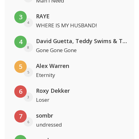
Man I Need
RAYE
3
4
WHERE IS MY HUSBAND!
David Guetta, Teddy Swims & Tones And I
4
8
Gone Gone Gone
Alex Warren
5
5
Eternity
Roxy Dekker
6
3
Loser
sombr
7
6
undressed