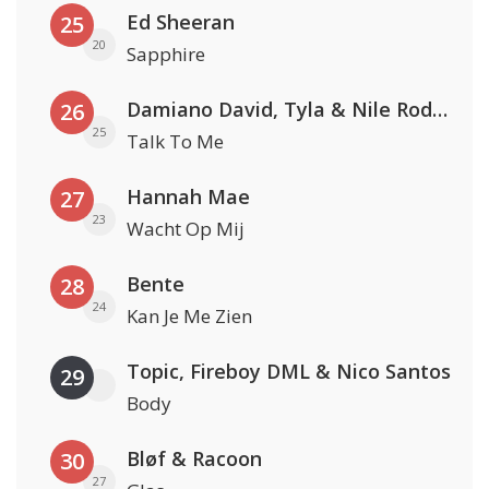
Ed Sheeran
25
20
Sapphire
Damiano David, Tyla & Nile Rodgers
26
25
Talk To Me
Hannah Mae
27
23
Wacht Op Mij
Bente
28
24
Kan Je Me Zien
Topic, Fireboy DML & Nico Santos
29
Body
Bløf & Racoon
30
27