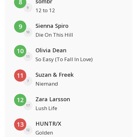
sombr
8
9
12 to 12
Sienna Spiro
9
10
Die On This Hill
Olivia Dean
10
11
So Easy (To Fall In Love)
Suzan & Freek
11
7
Niemand
Zara Larsson
12
17
Lush Life
HUNTR/X
13
12
Golden