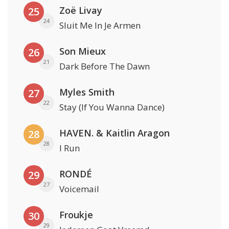
Zoë Livay
25
24
Sluit Me In Je Armen
Son Mieux
26
21
Dark Before The Dawn
Myles Smith
27
22
Stay (If You Wanna Dance)
HAVEN. & Kaitlin Aragon
28
28
I Run
RONDÉ
29
27
Voicemail
Froukje
30
29