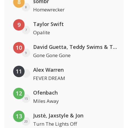
sombr
8
8
Homewrecker
Taylor Swift
9
7
Opalite
David Guetta, Teddy Swims & Tones And I
10
9
Gone Gone Gone
Alex Warren
11
FEVER DREAM
Ofenbach
12
15
Miles Away
Justė, Jaxstyle & Jon
13
20
Turn The Lights Off