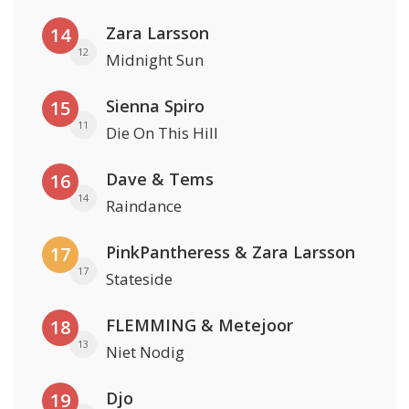
Zara Larsson
14
12
Midnight Sun
Sienna Spiro
15
11
Die On This Hill
Dave & Tems
16
14
Raindance
PinkPantheress & Zara Larsson
17
17
Stateside
FLEMMING & Metejoor
18
13
Niet Nodig
Djo
19