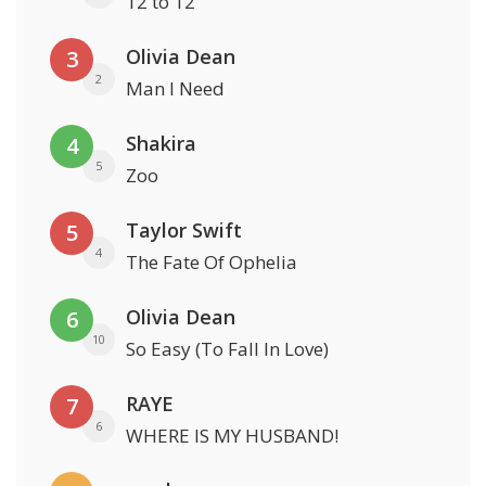
12 to 12
Olivia Dean
3
2
Man I Need
Shakira
4
5
Zoo
Taylor Swift
5
4
The Fate Of Ophelia
Olivia Dean
6
10
So Easy (To Fall In Love)
RAYE
7
6
WHERE IS MY HUSBAND!