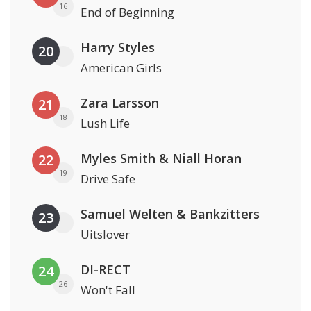
16
End of Beginning
Harry Styles
20
American Girls
Zara Larsson
21
18
Lush Life
Myles Smith & Niall Horan
22
19
Drive Safe
Samuel Welten & Bankzitters
23
Uitslover
DI-RECT
24
26
Won't Fall