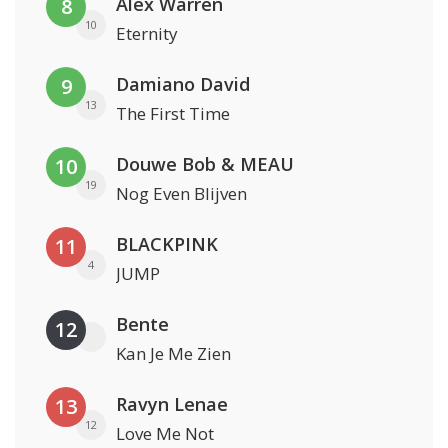
Alex Warren
8
10
Eternity
Damiano David
9
13
The First Time
Douwe Bob & MEAU
10
19
Nog Even Blijven
BLACKPINK
11
4
JUMP
Bente
12
Kan Je Me Zien
Ravyn Lenae
13
12
Love Me Not