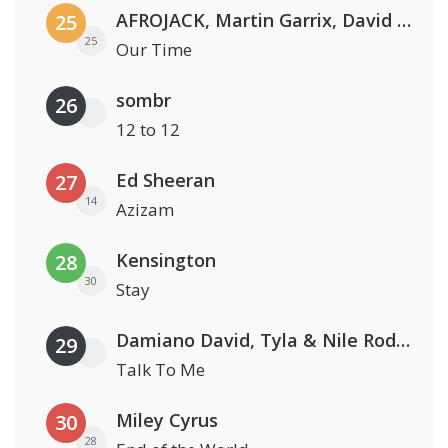
AFROJACK, Martin Garrix, David Guetta & Amél
25
25
Our Time
sombr
26
12 to 12
Ed Sheeran
27
14
Azizam
Kensington
28
30
Stay
Damiano David, Tyla & Nile Rodgers
29
Talk To Me
Miley Cyrus
30
28