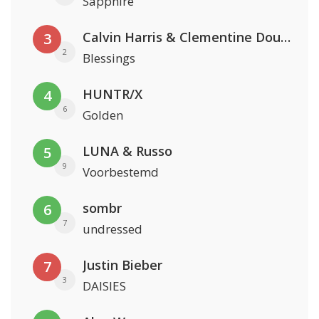
Sapphire
Calvin Harris & Clementine Douglas
3
2
Blessings
HUNTR/X
4
6
Golden
LUNA & Russo
5
9
Voorbestemd
sombr
6
7
undressed
Justin Bieber
7
3
DAISIES