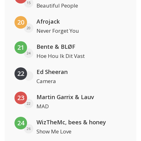
15
Beautiful People
Afrojack
20
20
Never Forget You
Bente & BLØF
21
24
Hoe Hou Ik Dit Vast
Ed Sheeran
22
Camera
Martin Garrix & Lauv
23
22
MAD
WizTheMc, bees & honey
24
26
Show Me Love