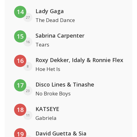
Lady Gaga
14
27
The Dead Dance
Sabrina Carpenter
15
16
Tears
Roxy Dekker, Idaly & Ronnie Flex
16
8
Hoe Het Is
Disco Lines & Tinashe
17
23
No Broke Boys
KATSEYE
18
11
Gabriela
David Guetta & Sia
19