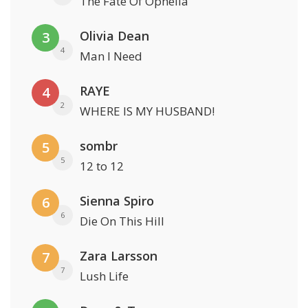
The Fate Of Ophelia
Olivia Dean
3
4
Man I Need
RAYE
4
2
WHERE IS MY HUSBAND!
sombr
5
5
12 to 12
Sienna Spiro
6
6
Die On This Hill
Zara Larsson
7
7
Lush Life