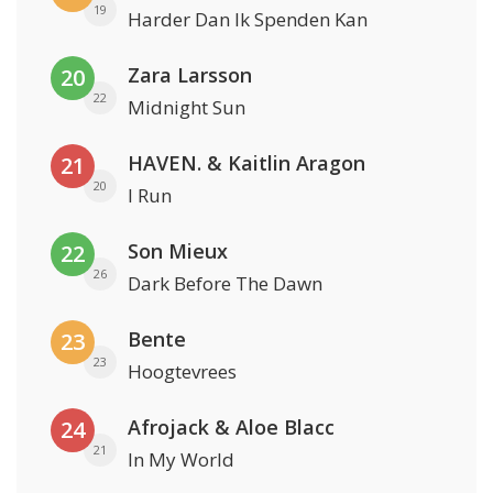
19
Harder Dan Ik Spenden Kan
Zara Larsson
20
22
Midnight Sun
HAVEN. & Kaitlin Aragon
21
20
I Run
Son Mieux
22
26
Dark Before The Dawn
Bente
23
23
Hoogtevrees
Afrojack & Aloe Blacc
24
21
In My World