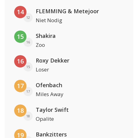
FLEMMING & Metejoor
14
12
Niet Nodig
Shakira
15
16
Zoo
Roxy Dekker
16
15
Loser
Ofenbach
17
17
Miles Away
Taylor Swift
18
18
Opalite
Bankzitters
19