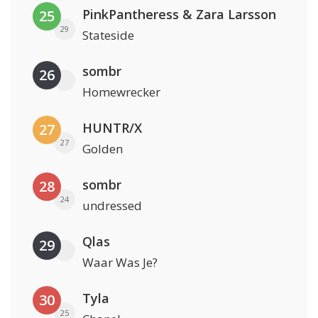
PinkPantheress & Zara Larsson
25
29
Stateside
sombr
26
Homewrecker
HUNTR/X
27
27
Golden
sombr
28
24
undressed
Qlas
29
Waar Was Je?
Tyla
30
25