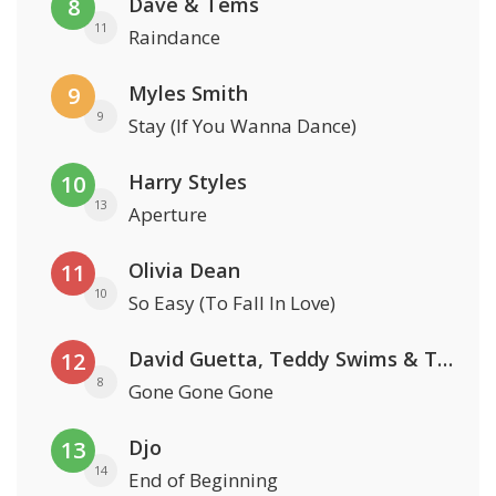
Dave & Tems
8
11
Raindance
Myles Smith
9
9
Stay (If You Wanna Dance)
Harry Styles
10
13
Aperture
Olivia Dean
11
10
So Easy (To Fall In Love)
David Guetta, Teddy Swims & Tones And I
12
8
Gone Gone Gone
Djo
13
14
End of Beginning