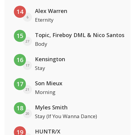
Alex Warren
14
6
Eternity
Topic, Fireboy DML & Nico Santos
15
27
Body
Kensington
16
17
Stay
Son Mieux
17
21
Morning
Myles Smith
18
20
Stay (If You Wanna Dance)
HUNTR/X
19