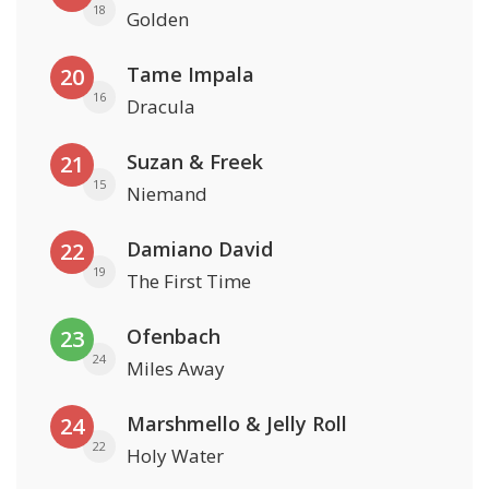
18
Golden
Tame Impala
20
16
Dracula
Suzan & Freek
21
15
Niemand
Damiano David
22
19
The First Time
Ofenbach
23
24
Miles Away
Marshmello & Jelly Roll
24
22
Holy Water