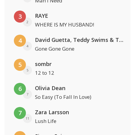
Man I Need
RAYE
3
2
WHERE IS MY HUSBAND!
David Guetta, Teddy Swims & Tones And I
4
4
Gone Gone Gone
sombr
5
5
12 to 12
Olivia Dean
6
7
So Easy (To Fall In Love)
Zara Larsson
7
11
Lush Life