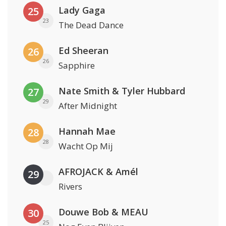
Lady Gaga
25
23
The Dead Dance
Ed Sheeran
26
26
Sapphire
Nate Smith & Tyler Hubbard
27
29
After Midnight
Hannah Mae
28
28
Wacht Op Mij
AFROJACK & Amél
29
Rivers
Douwe Bob & MEAU
30
25