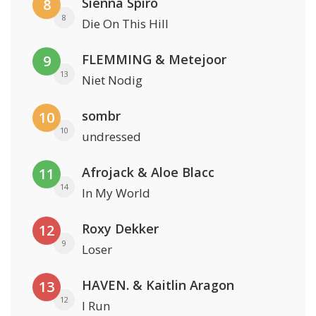
Sienna Spiro
8
8
Die On This Hill
FLEMMING & Metejoor
9
13
Niet Nodig
sombr
10
10
undressed
Afrojack & Aloe Blacc
11
14
In My World
Roxy Dekker
12
9
Loser
HAVEN. & Kaitlin Aragon
13
12
I Run