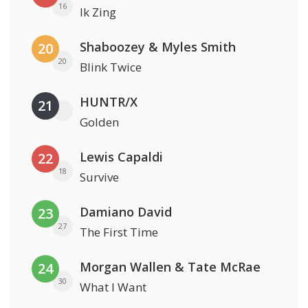
16
Ik Zing
Shaboozey & Myles Smith
20
20
Blink Twice
HUNTR/X
21
Golden
Lewis Capaldi
22
18
Survive
Damiano David
23
27
The First Time
Morgan Wallen & Tate McRae
24
30
What I Want