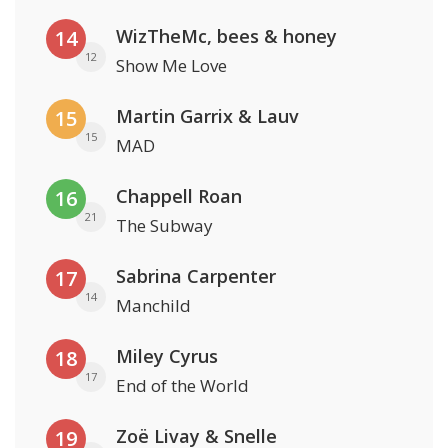
WizTheMc, bees & honey
14
12
Show Me Love
Martin Garrix & Lauv
15
15
MAD
Chappell Roan
16
21
The Subway
Sabrina Carpenter
17
14
Manchild
Miley Cyrus
18
17
End of the World
Zoë Livay & Snelle
19