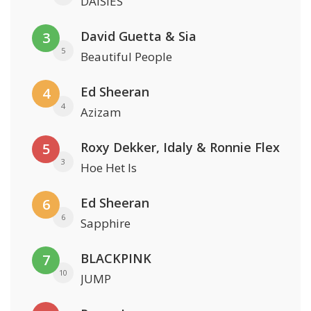
DAISIES
David Guetta & Sia
3
5
Beautiful People
Ed Sheeran
4
4
Azizam
Roxy Dekker, Idaly & Ronnie Flex
5
3
Hoe Het Is
Ed Sheeran
6
6
Sapphire
BLACKPINK
7
10
JUMP