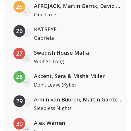
AFROJACK, Martin Garrix, David Guetta & Amél
25
25
Our Time
KATSEYE
26
Gabriela
Swedish House Mafia
27
26
Wait So Long
Akcent, Sera & Misha Miller
28
29
Don't Leave (Kylie)
Armin van Buuren, Martin Garrix & Libby Whitehouse
29
Sleepless Nights
Alex Warren
30
24