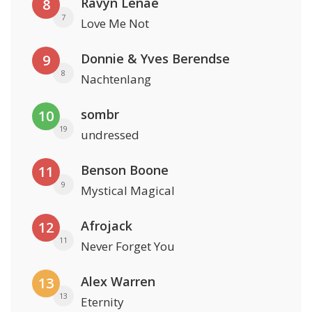
Ravyn Lenae
8
7
Love Me Not
Donnie & Yves Berendse
9
8
Nachtenlang
sombr
10
19
undressed
Benson Boone
11
9
Mystical Magical
Afrojack
12
11
Never Forget You
Alex Warren
13
13
Eternity