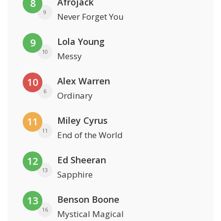
Afrojack
8
9
Never Forget You
Lola Young
9
10
Messy
Alex Warren
10
6
Ordinary
Miley Cyrus
11
11
End of the World
Ed Sheeran
12
13
Sapphire
Benson Boone
13
16
Mystical Magical