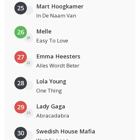
Mart Hoogkamer
25
In De Naam Van
Melle
26
28
Easy To Love
Emma Heesters
27
22
Alles Wordt Beter
Lola Young
28
One Thing
Lady Gaga
29
25
Abracadabra
Swedish House Mafia
30