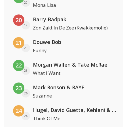
20
Mona Lisa
Barry Badpak
20
19
Zon Zakt In De Zee (Kwakkemolie)
Douwe Bob
21
21
Funny
Morgan Wallen & Tate McRae
22
23
What I Want
Mark Ronson & RAYE
23
26
Suzanne
Hugel, David Guetta, Kehlani & Daecolm
24
24
Think Of Me