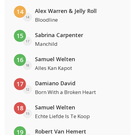
Alex Warren & Jelly Roll
14
14
Bloodline
Sabrina Carpenter
15
17
Manchild
Samuel Welten
16
18
Alles Kan Kapot
Damiano David
17
12
Born With a Broken Heart
Samuel Welten
18
15
Echte Liefde Is Te Koop
Robert Van Hemert
19