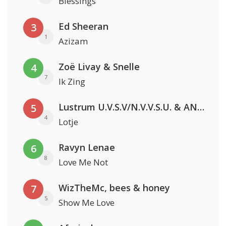
Blessings
Ed Sheeran
3
1
Azizam
Zoë Livay & Snelle
4
7
Ik Zing
Lustrum U.V.S.V/N.V.V.S.U. & ANNO ONS & Jopke van Dobbenburgh & Roeland Beelen
5
4
Lotje
Ravyn Lenae
6
8
Love Me Not
WizTheMc, bees & honey
7
5
Show Me Love