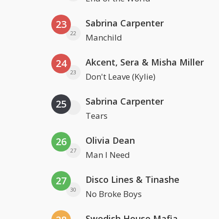
Sabrina Carpenter
23
22
Manchild
Akcent, Sera & Misha Miller
24
23
Don't Leave (Kylie)
Sabrina Carpenter
25
Tears
Olivia Dean
26
27
Man I Need
Disco Lines & Tinashe
27
30
No Broke Boys
Swedish House Mafia