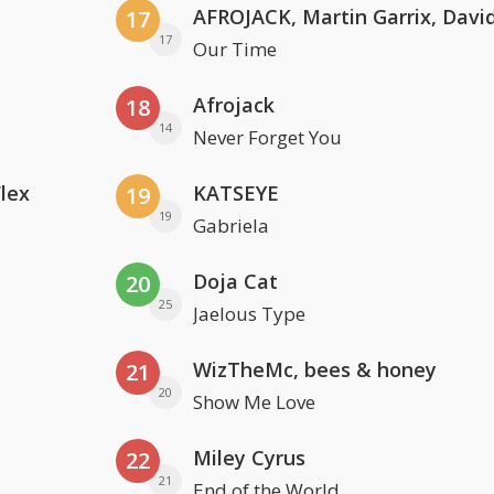
17
17
Our Time
Afrojack
18
14
Never Forget You
Flex
KATSEYE
19
19
Gabriela
Doja Cat
20
25
Jaelous Type
WizTheMc, bees & honey
21
20
Show Me Love
Miley Cyrus
22
21
End of the World