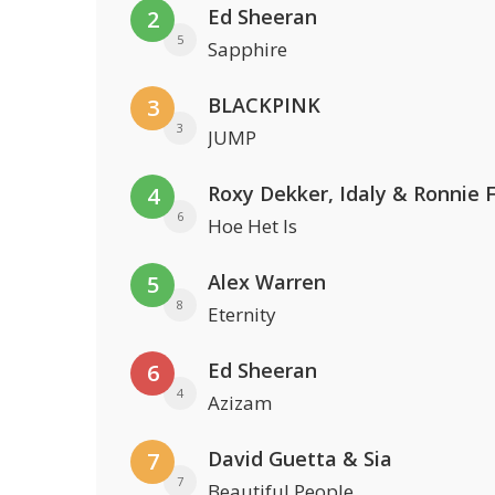
Ed Sheeran
2
5
Sapphire
BLACKPINK
3
3
JUMP
Roxy Dekker, Idaly & Ronnie 
4
6
Hoe Het Is
Alex Warren
5
8
Eternity
Ed Sheeran
6
4
Azizam
David Guetta & Sia
7
7
Beautiful People