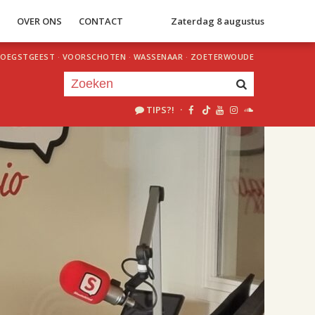
S
OVER ONS
CONTACT
Zaterdag 8 augustus
OEGSTGEEST
·
VOORSCHOTEN
·
WASSENAAR
·
ZOETERWOUDE
TIPS?!
·
Je luistert nu naar
uur 1 van 2
«
Vorig uur
Volgend uur
»
18.00