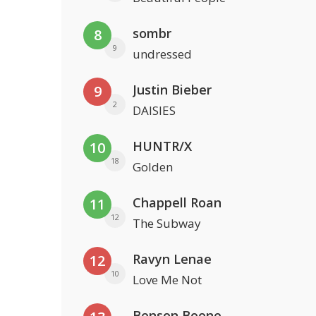
sombr
8
9
undressed
Justin Bieber
9
2
DAISIES
HUNTR/X
10
18
Golden
Chappell Roan
11
12
The Subway
Ravyn Lenae
12
10
Love Me Not
Benson Boone