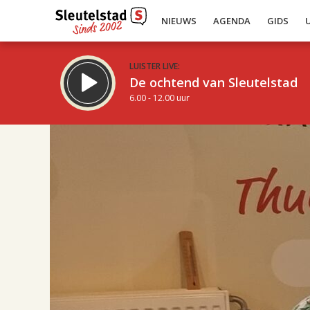
NIEUWS
AGENDA
GIDS
LUISTER LIVE:
De ochtend van Sleutelstad
6.00 - 12.00 uur
17.00
Inklappen