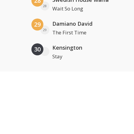
28
28
Wait So Long
Damiano David
29
29
The First Time
Kensington
30
Stay