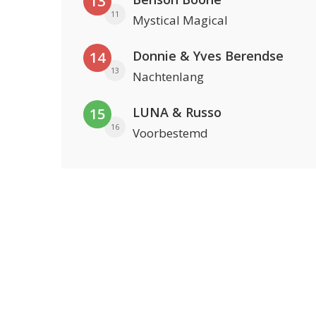
13
11
Mystical Magical
Donnie & Yves Berendse
14
13
Nachtenlang
LUNA & Russo
15
16
Voorbestemd