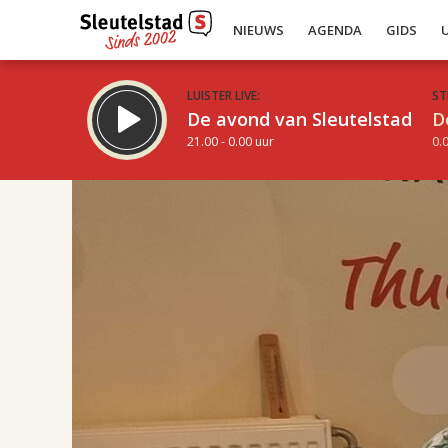
NIEUWS
AGENDA
GIDS
LUISTER LIVE:
ST
De avond van Sleutelstad
D
21.00 - 0.00 uur
0.0
17.00
Inklappen