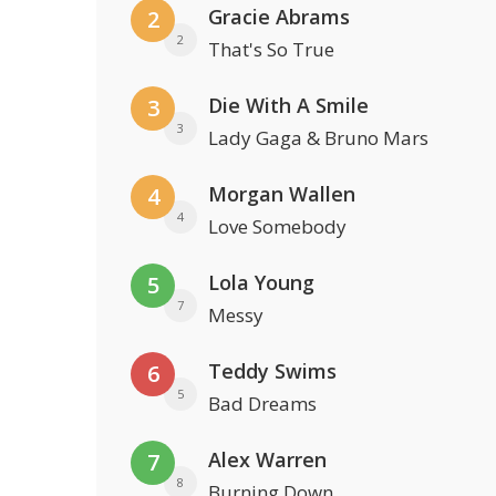
Gracie Abrams
2
2
That's So True
Die With A Smile
3
3
Lady Gaga & Bruno Mars
Morgan Wallen
4
4
Love Somebody
Lola Young
5
7
Messy
Teddy Swims
6
5
Bad Dreams
Alex Warren
7
8
Burning Down