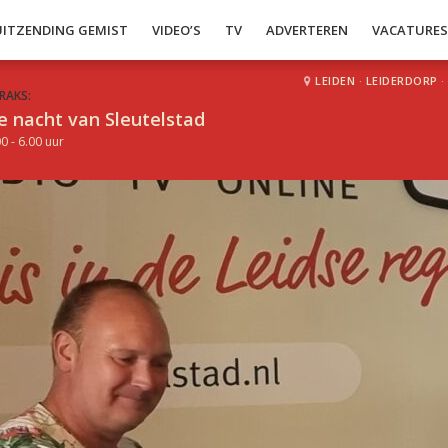
UITZENDING GEMIST
VIDEO’S
TV
ADVERTEREN
VACATURE
LEIDEN
·
LEIDERDORP
·
RAKS:
e nacht van Sleutelstad
0 - 6.00 uur