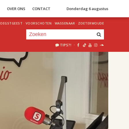
S
OVER ONS
CONTACT
Donderdag 6 augustus
OEGSTGEEST
·
VOORSCHOTEN
·
WASSENAAR
·
ZOETERWOUDE
TIPS?!
·
Je luistert nu naar
uur 1 van 2
«
Vorig uur
Volgend uur
»
18.00