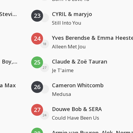
PAWSA & The Adventures Of Stevie V
CYRIL & maryjo
23
Still Into You
Yves Berendse & Emma Heeste
24
18
Alleen Met Jou
Coldplay ft. Little Simz, Burna Boy, Elyanna & Tini
Claude & Zoë Tauran
25
27
Je T'aime
va Max
Cameron Whitcomb
26
Medusa
Douwe Bob & SERA
27
24
Could Have Been Us