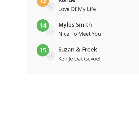
13
13
Love Of My Life
Myles Smith
14
15
Nice To Meet You
Suzan & Freek
15
25
Ken Je Dat Gevoel