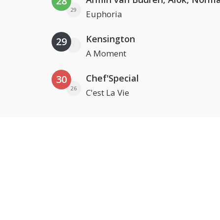
28
29
Euphoria
Kensington
29
A Moment
Chef'Special
30
26
C'est La Vie