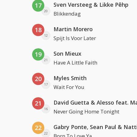
Sven Versteeg & Likke Pêhp
17
20
Blikkendag
Martin Morero
18
12
Spijt Is Voor Later
Son Mieux
19
21
Have A Little Faith
Myles Smith
20
17
Wait For You
21
16
Never Going Home Tonight
22
22
Born To Love Ya