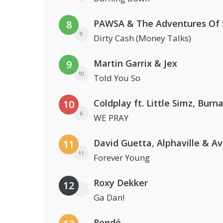
8
9
Dirty Cash (Money Talks)
Martin Garrix & Jex
9
10
Told You So
10
6
WE PRAY
David Guetta, Alphaville & A
11
11
Forever Young
Roxy Dekker
12
Ga Dan!
Rondé