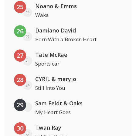
Noano & Emms
25
14
Waka
Damiano David
26
29
Born With a Broken Heart
Tate McRae
27
23
Sports car
CYRIL & maryjo
28
24
Still Into You
Sam Feldt & Oaks
29
My Heart Goes
Twan Ray
30
27