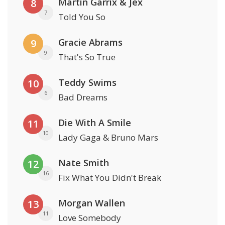
Martin Garrix & Jex
8
7
Told You So
Gracie Abrams
9
9
That's So True
Teddy Swims
10
6
Bad Dreams
Die With A Smile
11
10
Lady Gaga & Bruno Mars
Nate Smith
12
16
Fix What You Didn't Break
Morgan Wallen
13
11
Love Somebody