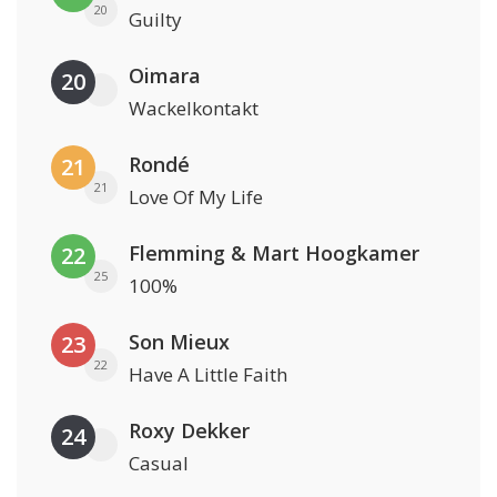
20
Guilty
Oimara
20
Wackelkontakt
Rondé
21
21
Love Of My Life
Flemming & Mart Hoogkamer
22
25
100%
Son Mieux
23
22
Have A Little Faith
Roxy Dekker
24
Casual