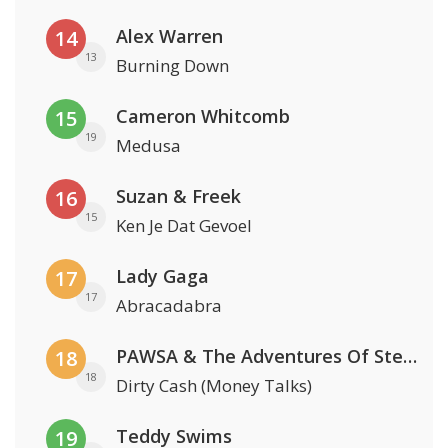
Alex Warren
14
13
Burning Down
Cameron Whitcomb
15
19
Medusa
Suzan & Freek
16
15
Ken Je Dat Gevoel
Lady Gaga
17
17
Abracadabra
PAWSA & The Adventures Of Stevie V
18
18
Dirty Cash (Money Talks)
Teddy Swims
19