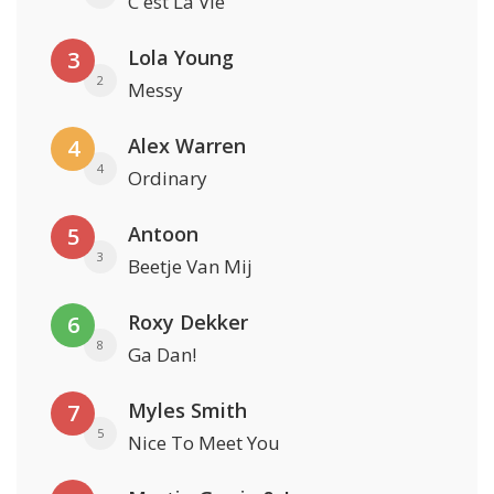
C'est La Vie
Lola Young
3
2
Messy
Alex Warren
4
4
Ordinary
Antoon
5
3
Beetje Van Mij
Roxy Dekker
6
8
Ga Dan!
Myles Smith
7
5
Nice To Meet You