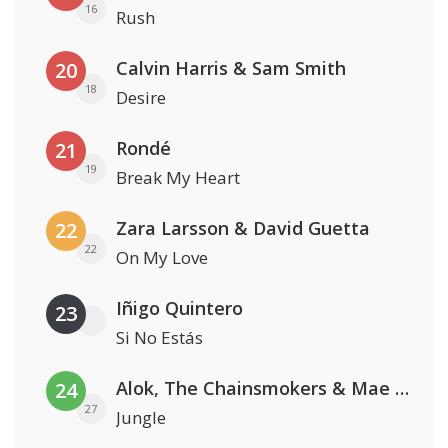
16
Rush
Calvin Harris & Sam Smith
20
18
Desire
Rondé
21
19
Break My Heart
Zara Larsson & David Guetta
22
22
On My Love
Iñigo Quintero
23
Si No Estás
Alok, The Chainsmokers & Mae Stephens
24
27
Jungle