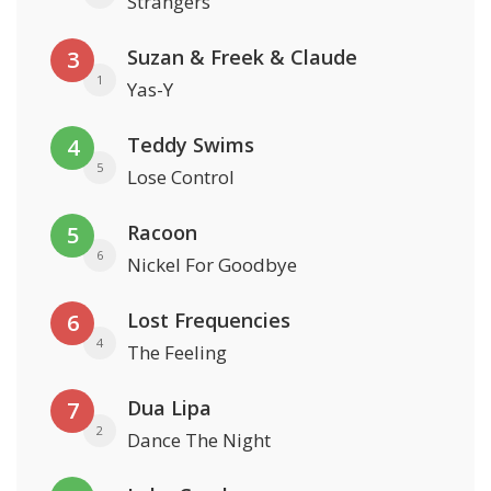
Strangers
Suzan & Freek & Claude
3
1
Yas-Y
Teddy Swims
4
5
Lose Control
Racoon
5
6
Nickel For Goodbye
Lost Frequencies
6
4
The Feeling
Dua Lipa
7
2
Dance The Night