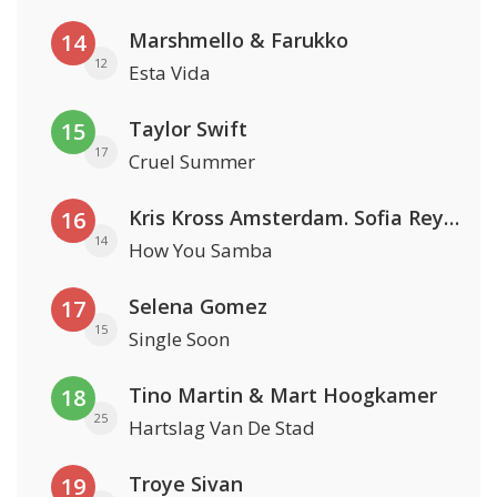
Marshmello & Farukko
14
12
Esta Vida
Taylor Swift
15
17
Cruel Summer
Kris Kross Amsterdam. Sofia Reyes & Tinie Tempah
16
14
How You Samba
Selena Gomez
17
15
Single Soon
Tino Martin & Mart Hoogkamer
18
25
Hartslag Van De Stad
Troye Sivan
19