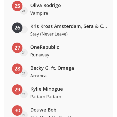
Oliva Rodrigo
25
23
Vampire
Kris Kross Amsterdam, Sera & Conor Maynard
26
Stay (Never Leave)
OneRepublic
27
24
Runaway
Becky G. ft. Omega
28
21
Arranca
Kylie Minogue
29
26
Padam Padam
Douwe Bob
30
29