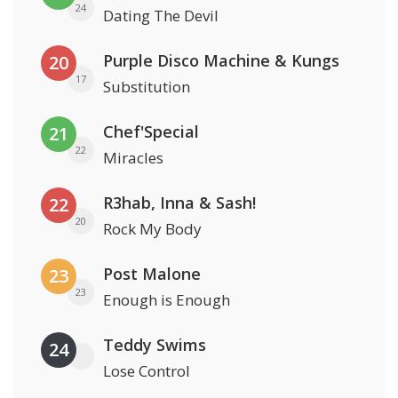
24
Dating The Devil
Purple Disco Machine & Kungs
20
17
Substitution
Chef'Special
21
22
Miracles
R3hab, Inna & Sash!
22
20
Rock My Body
Post Malone
23
23
Enough is Enough
Teddy Swims
24
Lose Control