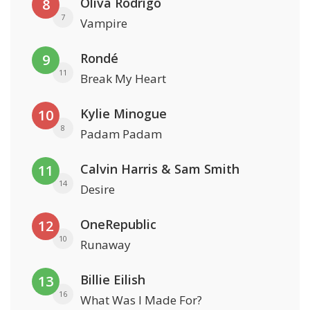
Oliva Rodrigo
8
7
Vampire
Rondé
9
11
Break My Heart
Kylie Minogue
10
8
Padam Padam
Calvin Harris & Sam Smith
11
14
Desire
OneRepublic
12
10
Runaway
Billie Eilish
13
16
What Was I Made For?