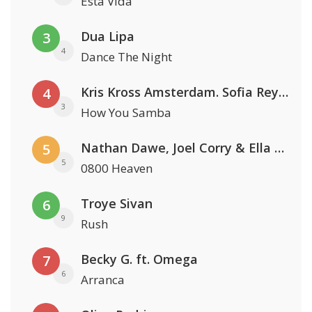
Esta Vida
Dua Lipa
3
4
Dance The Night
Kris Kross Amsterdam. Sofia Reyes & Tinie Tempah
4
3
How You Samba
Nathan Dawe, Joel Corry & Ella Henderson
5
5
0800 Heaven
Troye Sivan
6
9
Rush
Becky G. ft. Omega
7
6
Arranca