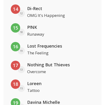
Di-Rect
14
12
OMG It's Happening
P!NK
15
18
Runaway
Lost Frequencies
16
19
The Feeling
Nothing But Thieves
17
13
Overcome
Loreen
18
15
Tattoo
Davina Michelle
19