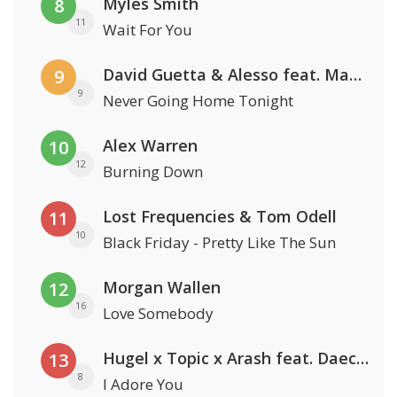
Myles Smith
8
11
Wait For You
David Guetta & Alesso feat. Madison Love
9
9
Never Going Home Tonight
Alex Warren
10
12
Burning Down
Lost Frequencies & Tom Odell
11
10
Black Friday - Pretty Like The Sun
Morgan Wallen
12
16
Love Somebody
Hugel x Topic x Arash feat. Daecolm
13
8
I Adore You