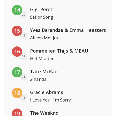
Gigi Perez
14
20
Sailor Song
Yves Berendse & Emma Heesters
15
13
Alleen Met Jou
Pommelien Thijs & MEAU
16
14
Het Midden
Tate McRae
17
21
2 hands
Gracie Abrams
18
18
I Love You, I'm Sorry
The Weeknd
19