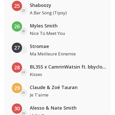
Shaboozy
25
23
A Bar Song (Tipsy)
Myles Smith
26
28
Nice To Meet You
Stromae
27
Ma Meilleure Ennemie
BL3SS x CamrinWatsin ft. bbyclose
28
24
Kisses
Claude & Zoë Tauran
29
29
Je T'aime
Alesso & Nate Smith
30
26