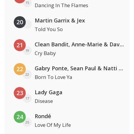
15
Dancing In The Flames
Martin Garrix & Jex
20
Told You So
Clean Bandit, Anne-Marie & David Guetta
21
19
Cry Baby
Gabry Ponte, Sean Paul & Natti Natasha
22
22
Born To Love Ya
Lady Gaga
23
17
Disease
Rondé
24
25
Love Of My Life