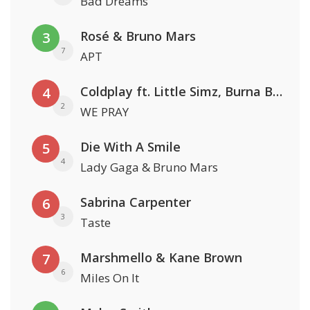
Bad Dreams
Rosé & Bruno Mars
3
7
APT
Coldplay ft. Little Simz, Burna Boy, Elyanna & Tini
4
2
WE PRAY
Die With A Smile
5
4
Lady Gaga & Bruno Mars
Sabrina Carpenter
6
3
Taste
Marshmello & Kane Brown
7
6
Miles On It