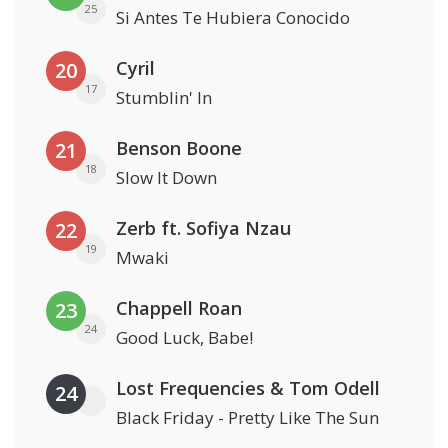
25
Si Antes Te Hubiera Conocido
Cyril
20
17
Stumblin' In
Benson Boone
21
18
Slow It Down
Zerb ft. Sofiya Nzau
22
19
Mwaki
Chappell Roan
23
24
Good Luck, Babe!
Lost Frequencies & Tom Odell
24
Black Friday - Pretty Like The Sun