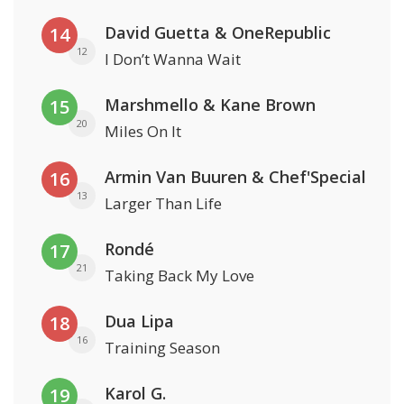
David Guetta & OneRepublic
14
12
I Don’t Wanna Wait
Marshmello & Kane Brown
15
20
Miles On It
Armin Van Buuren & Chef'Special
16
13
Larger Than Life
Rondé
17
21
Taking Back My Love
Dua Lipa
18
16
Training Season
Karol G.
19