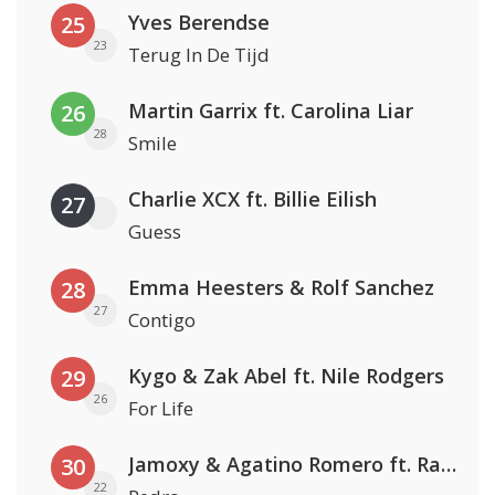
Yves Berendse
25
23
Terug In De Tijd
Martin Garrix ft. Carolina Liar
26
28
Smile
Charlie XCX ft. Billie Eilish
27
Guess
Emma Heesters & Rolf Sanchez
28
27
Contigo
Kygo & Zak Abel ft. Nile Rodgers
29
26
For Life
Jamoxy & Agatino Romero ft. Raffaella Carrà
30
22