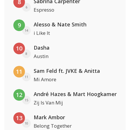
Sabrina Carpenter
8
6
Espresso
Alesso & Nate Smith
9
14
i Like It
Dasha
10
8
Austin
Sam Feld ft. JVKE & Anitta
11
11
Mi Amore
André Hazes & Mart Hoogkamer
12
15
Zij Is Van Mij
Mark Ambor
13
10
Belong Together