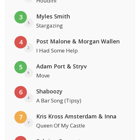
Houdini
Myles Smith
3
5
Stargazing
Post Malone & Morgan Wallen
4
2
I Had Some Help
Adam Port & Stryv
5
9
Move
Shaboozy
6
4
A Bar Song (Tipsy)
Kris Kross Amsterdam & Inna
7
7
Queen Of My Castle