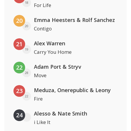
18
For Life
Emma Heesters & Rolf Sanchez
20
20
Contigo
Alex Warren
21
19
Carry You Home
Adam Port & Stryv
22
28
Move
Meduza, Onerepublic & Leony
23
22
Fire
Alesso & Nate Smith
24
i Like It