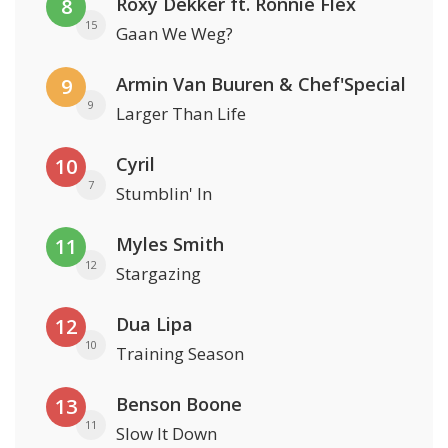
Roxy Dekker ft. Ronnie Flex
8
15
Gaan We Weg?
Armin Van Buuren & Chef'Special
9
9
Larger Than Life
Cyril
10
7
Stumblin' In
Myles Smith
11
12
Stargazing
Dua Lipa
12
10
Training Season
Benson Boone
13
11
Slow It Down