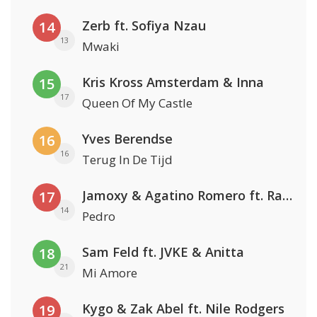
Zerb ft. Sofiya Nzau
14
13
Mwaki
Kris Kross Amsterdam & Inna
15
17
Queen Of My Castle
Yves Berendse
16
16
Terug In De Tijd
Jamoxy & Agatino Romero ft. Raffaella Carrà
17
14
Pedro
Sam Feld ft. JVKE & Anitta
18
21
Mi Amore
Kygo & Zak Abel ft. Nile Rodgers
19