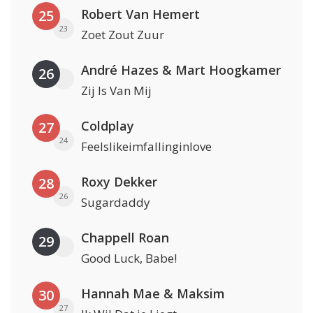
Robert Van Hemert
25
23
Zoet Zout Zuur
André Hazes & Mart Hoogkamer
26
Zij Is Van Mij
Coldplay
27
24
Feelslikeimfallinginlove
Roxy Dekker
28
26
Sugardaddy
Chappell Roan
29
Good Luck, Babe!
Hannah Mae & Maksim
30
27