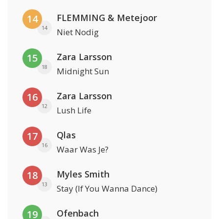
FLEMMING & Metejoor
14
14
Niet Nodig
Zara Larsson
15
18
Midnight Sun
Zara Larsson
16
12
Lush Life
Qlas
17
16
Waar Was Je?
Myles Smith
18
13
Stay (If You Wanna Dance)
Ofenbach
19