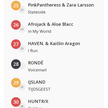
PinkPantheress & Zara Larsson
25
25
Stateside
Afrojack & Aloe Blacc
26
24
In My World
HAVEN. & Kaitlin Aragon
27
26
I Run
RONDÉ
28
Voicemail
IJSLAND
29
29
TIJDSGEEST
HUNTR/X
30
28