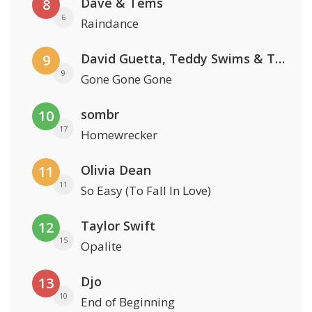
Dave & Tems
8
6
Raindance
David Guetta, Teddy Swims & Tones And I
9
9
Gone Gone Gone
sombr
10
17
Homewrecker
Olivia Dean
11
11
So Easy (To Fall In Love)
Taylor Swift
12
15
Opalite
Djo
13
10
End of Beginning