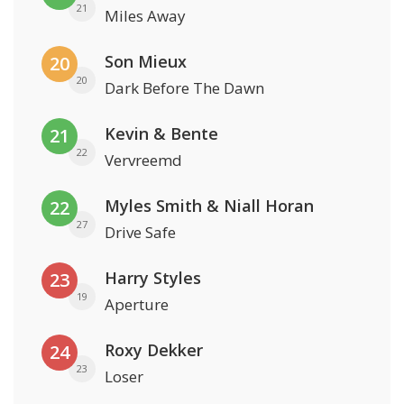
21
Miles Away
Son Mieux
20
20
Dark Before The Dawn
Kevin & Bente
21
22
Vervreemd
Myles Smith & Niall Horan
22
27
Drive Safe
Harry Styles
23
19
Aperture
Roxy Dekker
24
23
Loser