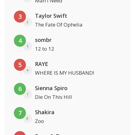
Man I Need
Taylor Swift
3
2
The Fate Of Ophelia
sombr
4
5
12 to 12
RAYE
5
4
WHERE IS MY HUSBAND!
Sienna Spiro
6
7
Die On This Hill
Shakira
7
8
Zoo