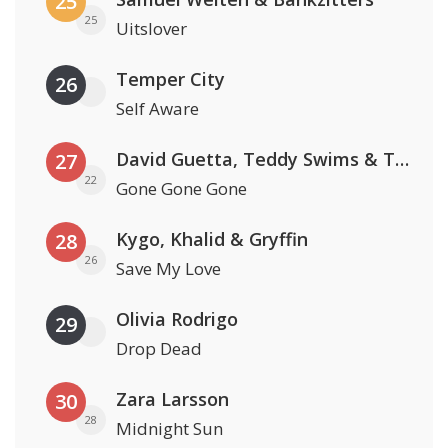
25
25
Uitslover
Temper City
26
Self Aware
David Guetta, Teddy Swims & Tones And I
27
22
Gone Gone Gone
Kygo, Khalid & Gryffin
28
26
Save My Love
Olivia Rodrigo
29
Drop Dead
Zara Larsson
30
28
Midnight Sun