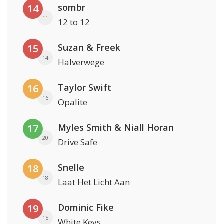
sombr
14
11
12 to 12
Suzan & Freek
15
14
Halverwege
Taylor Swift
16
16
Opalite
Myles Smith & Niall Horan
17
20
Drive Safe
Snelle
18
18
Laat Het Licht Aan
Dominic Fike
19
15
White Keys