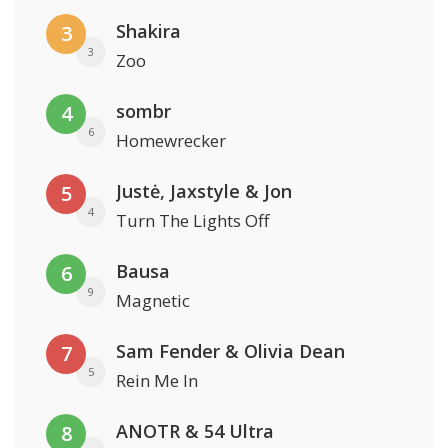
Shakira
3
3
Zoo
sombr
4
6
Homewrecker
Justė, Jaxstyle & Jon
5
4
Turn The Lights Off
Bausa
6
9
Magnetic
Sam Fender & Olivia Dean
7
5
Rein Me In
ANOTR & 54 Ultra
8