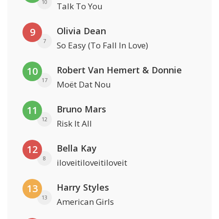
10
Talk To You
Olivia Dean
9
7
So Easy (To Fall In Love)
Robert Van Hemert & Donnie
10
17
Moët Dat Nou
Bruno Mars
11
12
Risk It All
Bella Kay
12
8
iloveitiloveitiloveit
Harry Styles
13
13
American Girls