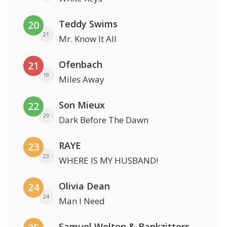
Teddy Swims
20
21
Mr. Know It All
Ofenbach
21
19
Miles Away
Son Mieux
22
29
Dark Before The Dawn
RAYE
23
23
WHERE IS MY HUSBAND!
Olivia Dean
24
24
Man I Need
Samuel Welten & Bankzitters