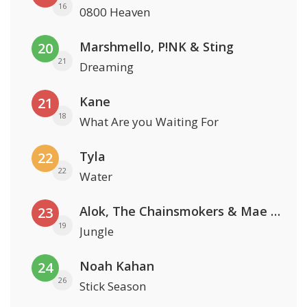
16
0800 Heaven
Marshmello, P!NK & Sting
20
21
Dreaming
Kane
21
18
What Are you Waiting For
Tyla
22
22
Water
Alok, The Chainsmokers & Mae Stephens
23
19
Jungle
Noah Kahan
24
26
Stick Season