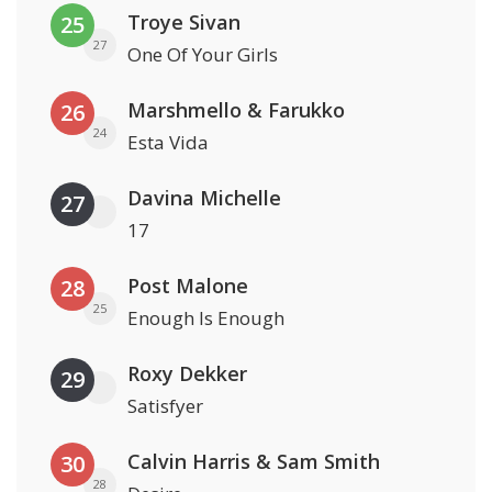
Troye Sivan
25
27
One Of Your Girls
Marshmello & Farukko
26
24
Esta Vida
Davina Michelle
27
17
Post Malone
28
25
Enough Is Enough
Roxy Dekker
29
Satisfyer
Calvin Harris & Sam Smith
30
28