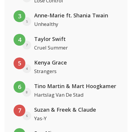
Lose Control
Anne-Marie ft. Shania Twain
3
5
Unhealthy
Taylor Swift
4
7
Cruel Summer
Kenya Grace
5
4
Strangers
Tino Martin & Mart Hoogkamer
6
8
Hartslag Van De Stad
Suzan & Freek & Claude
7
6
Yas-Y