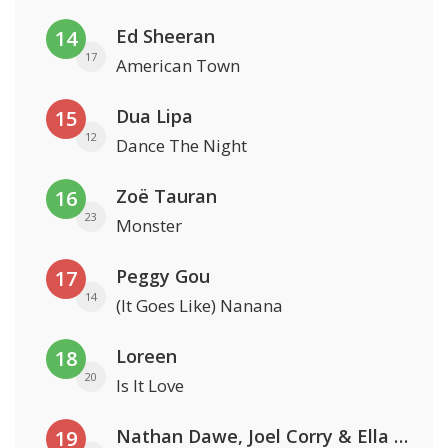
Ed Sheeran
14
17
American Town
Dua Lipa
15
12
Dance The Night
Zoë Tauran
16
23
Monster
Peggy Gou
17
14
(It Goes Like) Nanana
Loreen
18
20
Is It Love
Nathan Dawe, Joel Corry & Ella Henderson
19