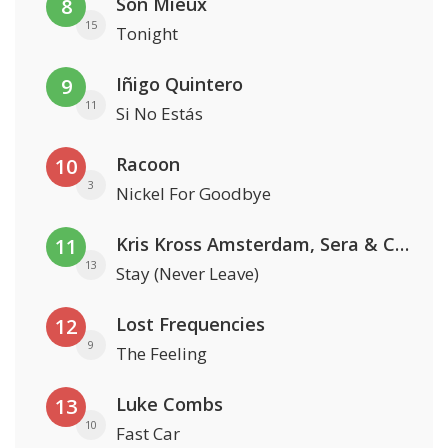
Son Mieux
8
15
Tonight
Iñigo Quintero
9
11
Si No Estás
Racoon
10
3
Nickel For Goodbye
Kris Kross Amsterdam, Sera & Conor Maynard
11
13
Stay (Never Leave)
Lost Frequencies
12
9
The Feeling
Luke Combs
13
10
Fast Car