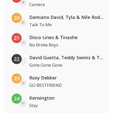
18
Camera
Damiano David, Tyla & Nile Rodgers
20
20
Talk To Me
Disco Lines & Tinashe
21
15
No Broke Boys
David Guetta, Teddy Swims & Tones And I
22
Gone Gone Gone
Roxy Dekker
23
23
GO BESTFRIEND
Kensington
24
25
Stay