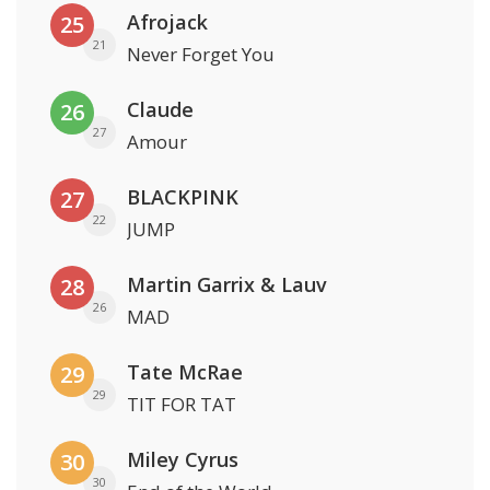
Afrojack
25
21
Never Forget You
Claude
26
27
Amour
BLACKPINK
27
22
JUMP
Martin Garrix & Lauv
28
26
MAD
Tate McRae
29
29
TIT FOR TAT
Miley Cyrus
30
30