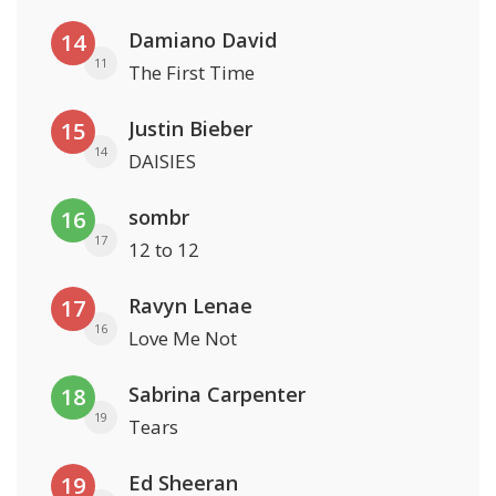
Damiano David
14
11
The First Time
Justin Bieber
15
14
DAISIES
sombr
16
17
12 to 12
Ravyn Lenae
17
16
Love Me Not
Sabrina Carpenter
18
19
Tears
Ed Sheeran
19