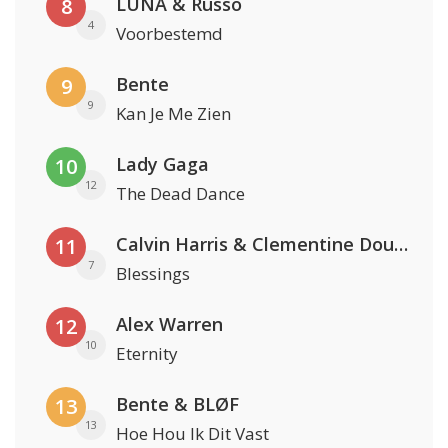
LUNA & Russo
8
4
Voorbestemd
Bente
9
9
Kan Je Me Zien
Lady Gaga
10
12
The Dead Dance
Calvin Harris & Clementine Douglas
11
7
Blessings
Alex Warren
12
10
Eternity
Bente & BLØF
13
13
Hoe Hou Ik Dit Vast