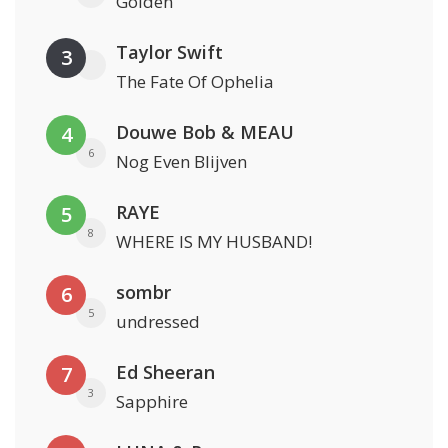
Golden
Taylor Swift
3
The Fate Of Ophelia
Douwe Bob & MEAU
4
6
Nog Even Blijven
RAYE
5
8
WHERE IS MY HUSBAND!
sombr
6
5
undressed
Ed Sheeran
7
3
Sapphire