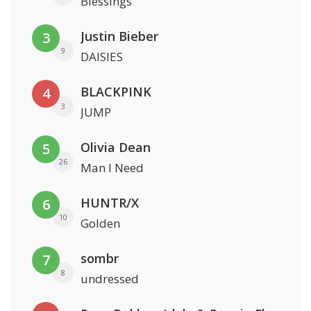
Blessings
Justin Bieber
3
9
DAISIES
BLACKPINK
4
3
JUMP
Olivia Dean
5
26
Man I Need
HUNTR/X
6
10
Golden
sombr
7
8
undressed