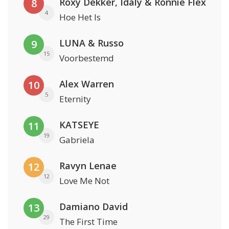
Roxy Dekker, Idaly & Ronnie Flex
8
4
Hoe Het Is
LUNA & Russo
9
15
Voorbestemd
Alex Warren
10
5
Eternity
KATSEYE
11
19
Gabriela
Ravyn Lenae
12
12
Love Me Not
Damiano David
13
29
The First Time