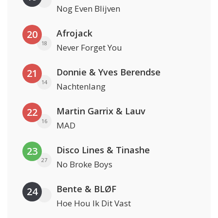
Nog Even Blijven
Afrojack
20
18
Never Forget You
Donnie & Yves Berendse
21
14
Nachtenlang
Martin Garrix & Lauv
22
16
MAD
Disco Lines & Tinashe
23
27
No Broke Boys
Bente & BLØF
24
Hoe Hou Ik Dit Vast