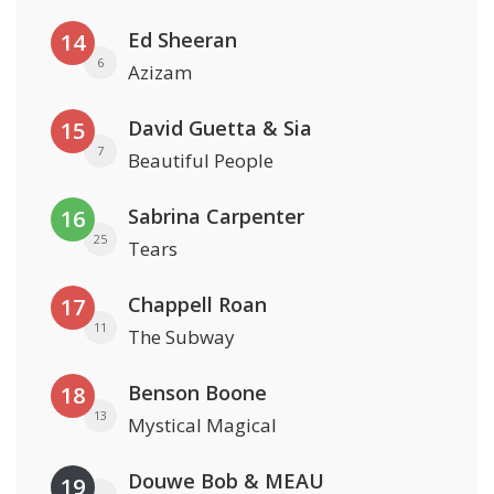
Ed Sheeran
14
6
Azizam
David Guetta & Sia
15
7
Beautiful People
Sabrina Carpenter
16
25
Tears
Chappell Roan
17
11
The Subway
Benson Boone
18
13
Mystical Magical
Douwe Bob & MEAU
19