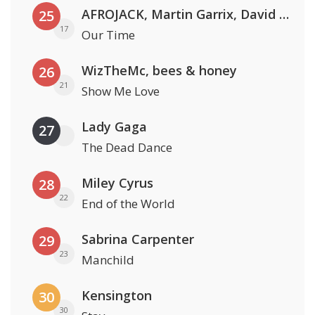
AFROJACK, Martin Garrix, David Guetta & Amél
25
17
Our Time
WizTheMc, bees & honey
26
21
Show Me Love
Lady Gaga
27
The Dead Dance
Miley Cyrus
28
22
End of the World
Sabrina Carpenter
29
23
Manchild
Kensington
30
30