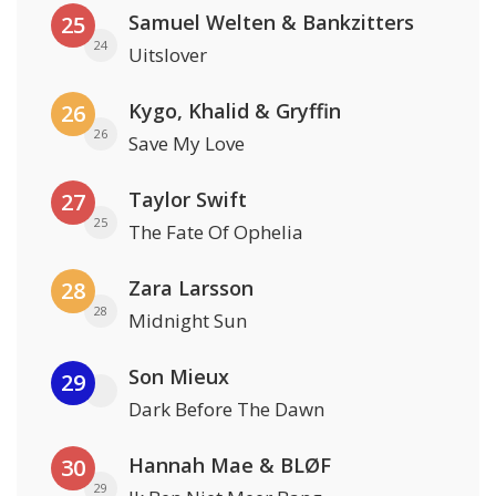
Samuel Welten & Bankzitters
25
24
Uitslover
Kygo, Khalid & Gryffin
26
26
Save My Love
Taylor Swift
27
25
The Fate Of Ophelia
Zara Larsson
28
28
Midnight Sun
Son Mieux
29
Dark Before The Dawn
Hannah Mae & BLØF
30
29