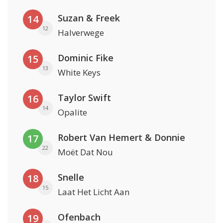
Suzan & Freek
14
12
Halverwege
Dominic Fike
15
13
White Keys
Taylor Swift
16
14
Opalite
Robert Van Hemert & Donnie
17
22
Moët Dat Nou
Snelle
18
15
Laat Het Licht Aan
Ofenbach
19