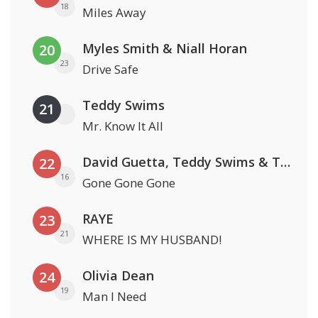
18
Miles Away
Myles Smith & Niall Horan
20
23
Drive Safe
Teddy Swims
21
Mr. Know It All
David Guetta, Teddy Swims & Tones And I
22
16
Gone Gone Gone
RAYE
23
21
WHERE IS MY HUSBAND!
Olivia Dean
24
19
Man I Need