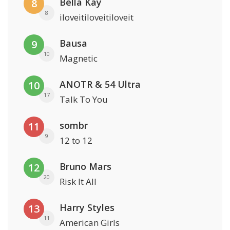
Bella Kay
8
8
iloveitiloveitiloveit
Bausa
9
10
Magnetic
ANOTR & 54 Ultra
10
17
Talk To You
sombr
11
9
12 to 12
Bruno Mars
12
20
Risk It All
Harry Styles
13
11
American Girls