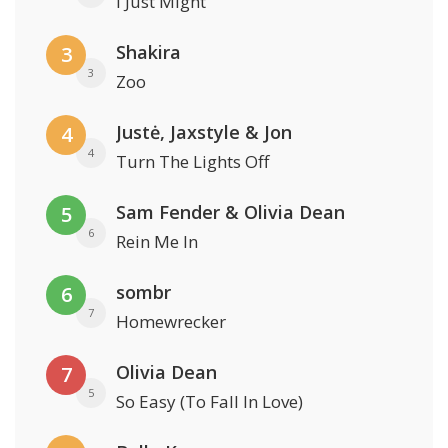
I Just Might
Shakira
3
3
Zoo
Justė, Jaxstyle & Jon
4
4
Turn The Lights Off
Sam Fender & Olivia Dean
5
6
Rein Me In
sombr
6
7
Homewrecker
Olivia Dean
7
5
So Easy (To Fall In Love)