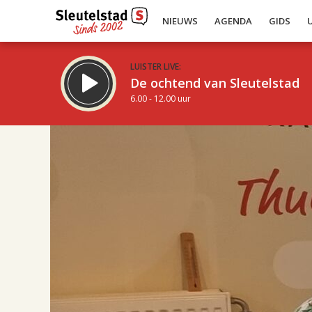
NIEUWS
AGENDA
GIDS
LUISTER LIVE:
De ochtend van Sleutelstad
6.00 - 12.00 uur
17.00
Inklappen