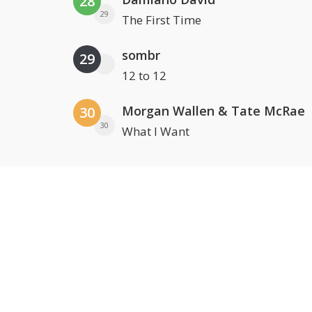
28
29
The First Time
sombr
29
12 to 12
Morgan Wallen & Tate McRae
30
30
What I Want