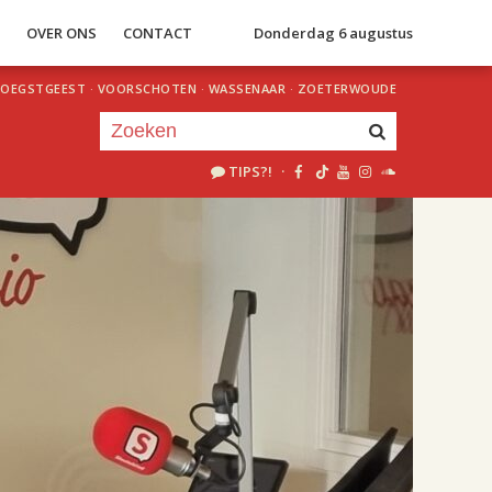
S
OVER ONS
CONTACT
Donderdag 6 augustus
OEGSTGEEST
·
VOORSCHOTEN
·
WASSENAAR
·
ZOETERWOUDE
TIPS?!
·
Je luistert nu naar
uur 1 van 2
«
Vorig uur
Volgend uur
»
18.00