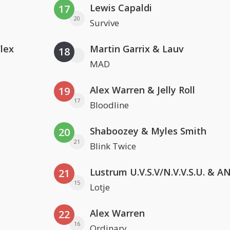
Lewis Capaldi
17
20
Survive
Flex
Martin Garrix & Lauv
18
MAD
Alex Warren & Jelly Roll
19
17
Bloodline
Shaboozey & Myles Smith
20
21
Blink Twice
21
15
Lotje
Alex Warren
22
16
Ordinary