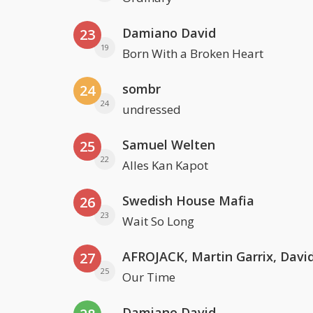
Damiano David
23
19
Born With a Broken Heart
sombr
24
24
undressed
Samuel Welten
25
22
Alles Kan Kapot
Swedish House Mafia
26
23
Wait So Long
27
25
Our Time
Damiano David