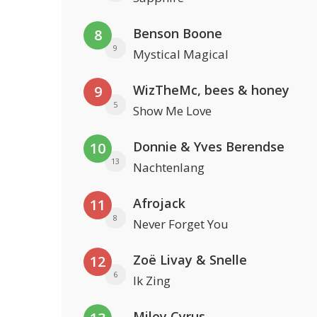
Benson Boone
8
9
Mystical Magical
WizTheMc, bees & honey
9
5
Show Me Love
Donnie & Yves Berendse
10
13
Nachtenlang
Afrojack
11
8
Never Forget You
Zoë Livay & Snelle
12
6
Ik Zing
Miley Cyrus