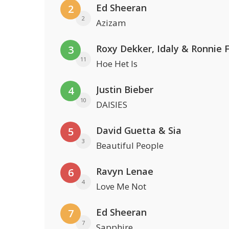
Ed Sheeran
2
2
Azizam
Roxy Dekker, Idaly & Ronnie 
3
11
Hoe Het Is
Justin Bieber
4
10
DAISIES
David Guetta & Sia
5
3
Beautiful People
Ravyn Lenae
6
4
Love Me Not
Ed Sheeran
7
7
Sapphire