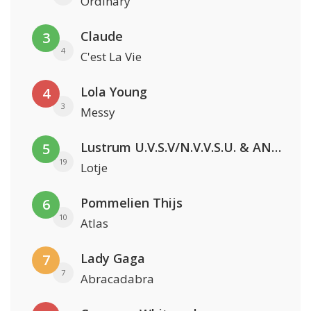
Ordinary
Claude
3
4
C'est La Vie
Lola Young
4
3
Messy
Lustrum U.V.S.V/N.V.V.S.U. & ANNO ONS & Jopke van Dobbenburgh & Roeland Beelen
5
19
Lotje
Pommelien Thijs
6
10
Atlas
Lady Gaga
7
7
Abracadabra