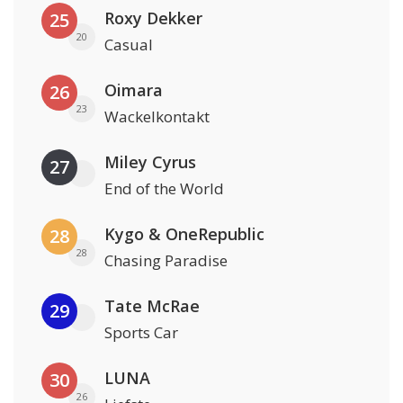
Roxy Dekker
25
20
Casual
Oimara
26
23
Wackelkontakt
Miley Cyrus
27
End of the World
Kygo & OneRepublic
28
28
Chasing Paradise
Tate McRae
29
Sports Car
LUNA
30
26