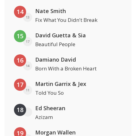
Nate Smith
14
13
Fix What You Didn't Break
David Guetta & Sia
15
17
Beautiful People
Damiano David
16
14
Born With a Broken Heart
Martin Garrix & Jex
17
11
Told You So
Ed Sheeran
18
Azizam
Morgan Wallen
19