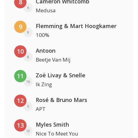
Cameron Whitcomb
8
6
Medusa
Flemming & Mart Hoogkamer
9
9
100%
Antoon
10
8
Beetje Van Mij
Zoë Livay & Snelle
11
16
Ik Zing
Rosé & Bruno Mars
12
5
APT
Myles Smith
13
12
Nice To Meet You