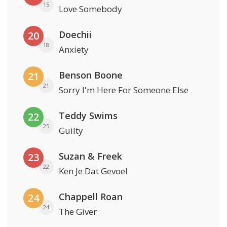
15
Love Somebody
Doechii
20
18
Anxiety
Benson Boone
21
21
Sorry I'm Here For Someone Else
Teddy Swims
22
25
Guilty
Suzan & Freek
23
22
Ken Je Dat Gevoel
Chappell Roan
24
24
The Giver