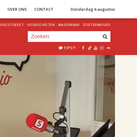
S
OVER ONS
CONTACT
Donderdag 6 augustus
OEGSTGEEST
·
VOORSCHOTEN
·
WASSENAAR
·
ZOETERWOUDE
TIPS?!
·
Je luistert nu naar
uur 1 van 2
«
Vorig uur
Volgend uur
»
18.00