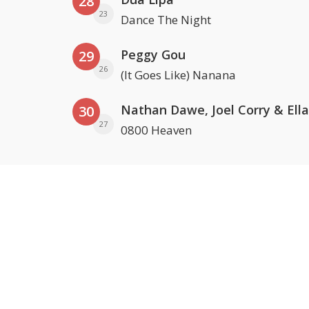
28
23
Dance The Night
Peggy Gou
29
26
(It Goes Like) Nanana
30
27
0800 Heaven