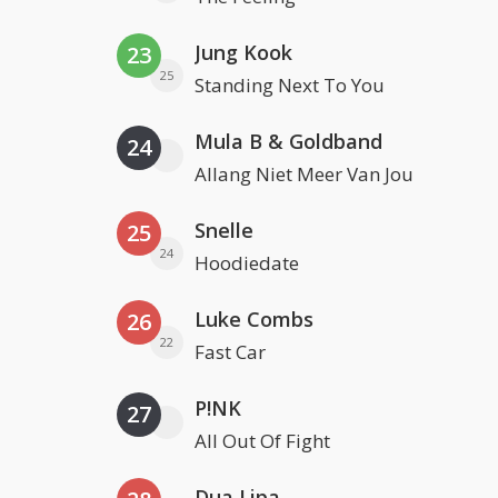
Jung Kook
23
25
Standing Next To You
Mula B & Goldband
24
Allang Niet Meer Van Jou
Snelle
25
24
Hoodiedate
Luke Combs
26
22
Fast Car
P!NK
27
All Out Of Fight
Dua Lipa