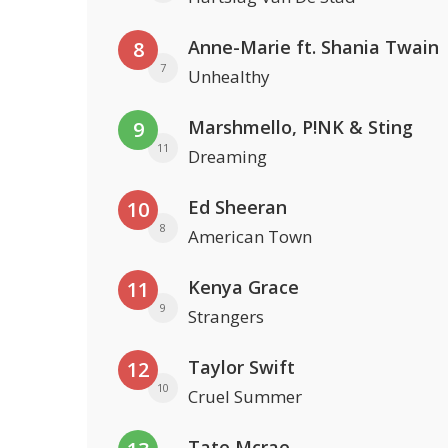
Anne-Marie ft. Shania Twain
8
7
Unhealthy
Marshmello, P!NK & Sting
9
11
Dreaming
Ed Sheeran
10
8
American Town
Kenya Grace
11
9
Strangers
Taylor Swift
12
10
Cruel Summer
Tate Mcrae