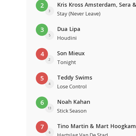
2
3
Stay (Never Leave)
Dua Lipa
3
5
Houdini
Son Mieux
4
2
Tonight
Teddy Swims
5
4
Lose Control
Noah Kahan
6
13
Stick Season
Tino Martin & Mart Hoogkam
7
6
Hartslag Van De Stad