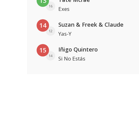
13
16
Exes
Suzan & Freek & Claude
14
12
Yas-Y
Iñigo Quintero
15
14
Si No Estás