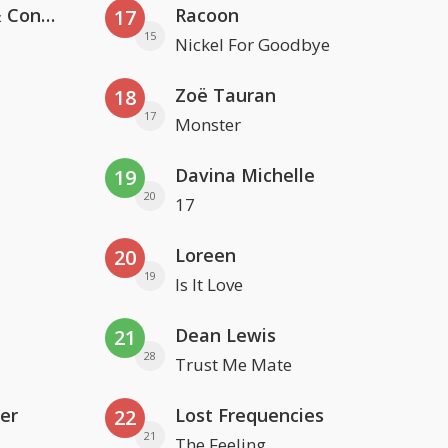
Kris Kross Amsterdam, Sera & Conor Maynard
Racoon
17
15
Nickel For Goodbye
Zoë Tauran
18
17
Monster
Davina Michelle
19
20
17
Loreen
20
19
Is It Love
Dean Lewis
21
28
Trust Me Mate
er
Lost Frequencies
22
21
The Feeling