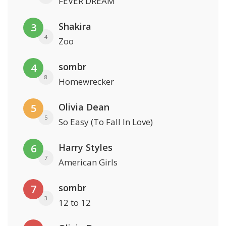
FEVER DREAM
Shakira
3
4
Zoo
sombr
4
8
Homewrecker
Olivia Dean
5
5
So Easy (To Fall In Love)
Harry Styles
6
7
American Girls
sombr
7
3
12 to 12