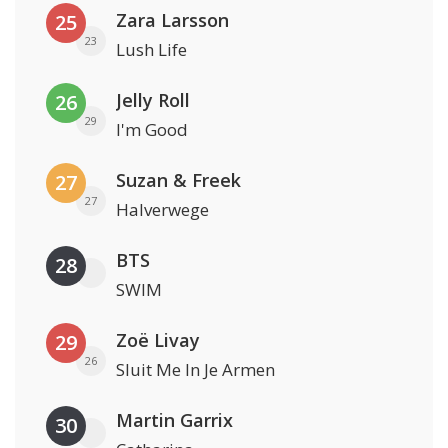
Zara Larsson
25
23
Lush Life
Jelly Roll
26
29
I'm Good
Suzan & Freek
27
27
Halverwege
BTS
28
SWIM
Zoë Livay
29
26
Sluit Me In Je Armen
Martin Garrix
30