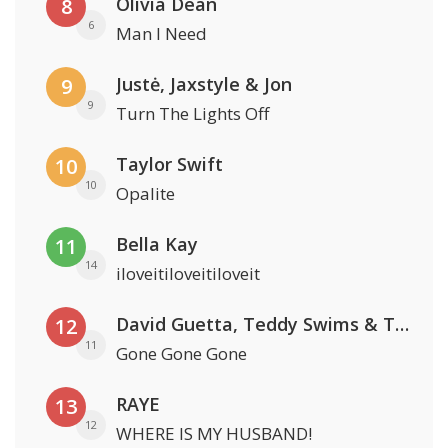
Olivia Dean
8
6
Man I Need
Justė, Jaxstyle & Jon
9
9
Turn The Lights Off
Taylor Swift
10
10
Opalite
Bella Kay
11
14
iloveitiloveitiloveit
David Guetta, Teddy Swims & Tones And I
12
11
Gone Gone Gone
RAYE
13
12
WHERE IS MY HUSBAND!