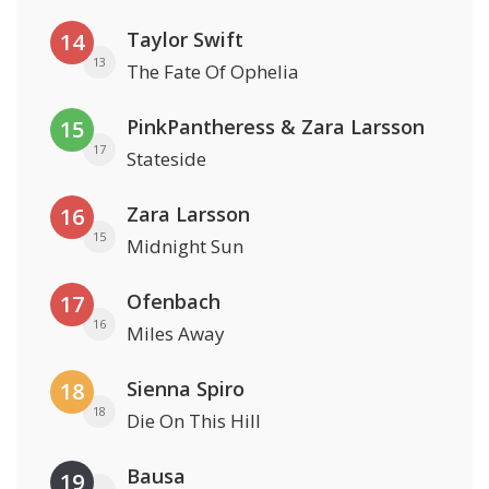
Taylor Swift
14
13
The Fate Of Ophelia
PinkPantheress & Zara Larsson
15
17
Stateside
Zara Larsson
16
15
Midnight Sun
Ofenbach
17
16
Miles Away
Sienna Spiro
18
18
Die On This Hill
Bausa
19