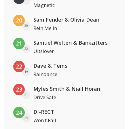
Magnetic
Sam Fender & Olivia Dean
20
20
Rein Me In
Samuel Welten & Bankzitters
21
22
Uitslover
Dave & Tems
22
19
Raindance
Myles Smith & Niall Horan
23
21
Drive Safe
DI-RECT
24
25
Won't Fall