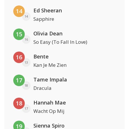
Ed Sheeran
14
14
Sapphire
Olivia Dean
15
16
So Easy (To Fall In Love)
Bente
16
13
Kan Je Me Zien
Tame Impala
17
18
Dracula
Hannah Mae
18
17
Wacht Op Mij
Sienna Spiro
19