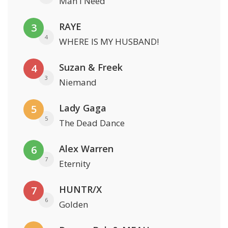
Man I Need
RAYE
3
4
WHERE IS MY HUSBAND!
Suzan & Freek
4
3
Niemand
Lady Gaga
5
5
The Dead Dance
Alex Warren
6
7
Eternity
HUNTR/X
7
6
Golden