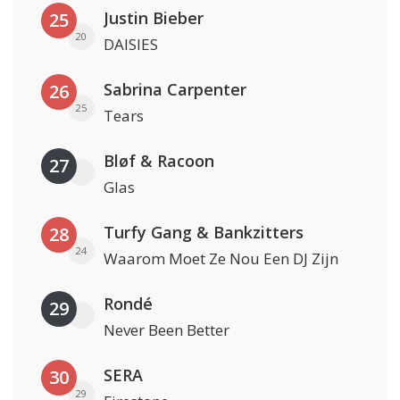
Justin Bieber
25
20
DAISIES
Sabrina Carpenter
26
25
Tears
Bløf & Racoon
27
Glas
Turfy Gang & Bankzitters
28
24
Waarom Moet Ze Nou Een DJ Zijn
Rondé
29
Never Been Better
SERA
30
29