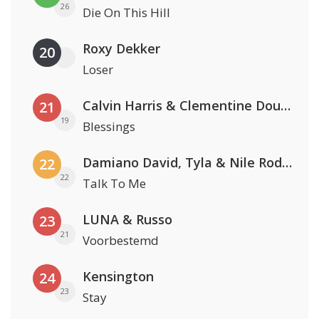
26
Die On This Hill
Roxy Dekker
20
Loser
Calvin Harris & Clementine Douglas
21
19
Blessings
Damiano David, Tyla & Nile Rodgers
22
22
Talk To Me
LUNA & Russo
23
21
Voorbestemd
Kensington
24
23
Stay