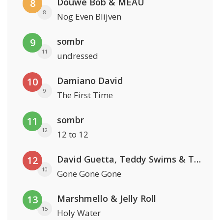
Douwe Bob & MEAU
8
8
Nog Even Blijven
sombr
9
11
undressed
Damiano David
10
9
The First Time
sombr
11
12
12 to 12
David Guetta, Teddy Swims & Tones And I
12
10
Gone Gone Gone
Marshmello & Jelly Roll
13
15
Holy Water