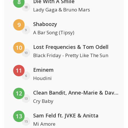
Die With A Smile
8
18
Lady Gaga & Bruno Mars
Shaboozy
9
9
A Bar Song (Tipsy)
Lost Frequencies & Tom Odell
10
10
Black Friday - Pretty Like The Sun
Eminem
11
6
Houdini
Clean Bandit, Anne-Marie & David Guetta
12
13
Cry Baby
Sam Feld ft. JVKE & Anitta
13
15
Mi Amore