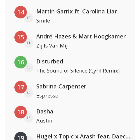
Martin Garrix ft. Carolina Liar
14
12
Smile
André Hazes & Mart Hoogkamer
15
11
Zij Is Van Mij
Disturbed
16
24
The Sound of Silence (Cyril Remix)
Sabrina Carpenter
17
14
Espresso
Dasha
18
16
Austin
Hugel x Topic x Arash feat. Daecolm
19