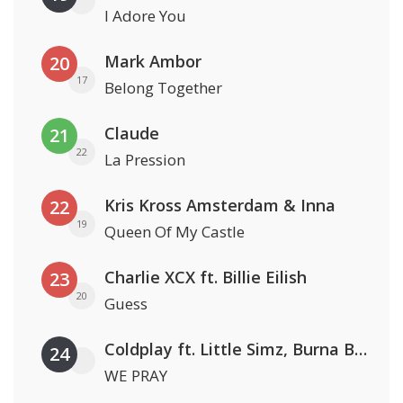
I Adore You
Mark Ambor
20
17
Belong Together
Claude
21
22
La Pression
Kris Kross Amsterdam & Inna
22
19
Queen Of My Castle
Charlie XCX ft. Billie Eilish
23
20
Guess
Coldplay ft. Little Simz, Burna Boy, Elyanna & Tini
24
WE PRAY