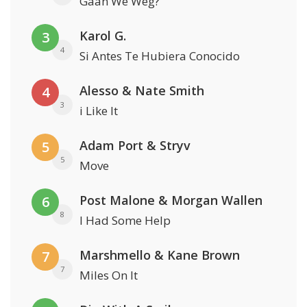
Gaan We Weg?
Karol G.
3
4
Si Antes Te Hubiera Conocido
Alesso & Nate Smith
4
3
i Like It
Adam Port & Stryv
5
5
Move
Post Malone & Morgan Wallen
6
8
I Had Some Help
Marshmello & Kane Brown
7
7
Miles On It