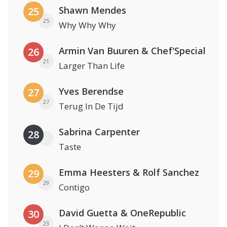
Shawn Mendes
25
25
Why Why Why
Armin Van Buuren & Chef'Special
26
21
Larger Than Life
Yves Berendse
27
27
Terug In De Tijd
Sabrina Carpenter
28
Taste
Emma Heesters & Rolf Sanchez
29
29
Contigo
David Guetta & OneRepublic
30
23