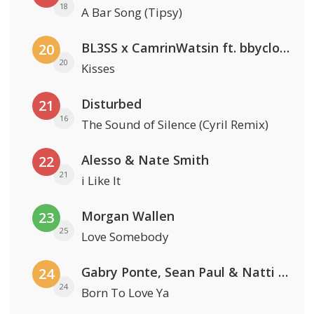
18
A Bar Song (Tipsy)
BL3SS x CamrinWatsin ft. bbyclose
20
20
Kisses
Disturbed
21
16
The Sound of Silence (Cyril Remix)
Alesso & Nate Smith
22
21
i Like It
Morgan Wallen
23
25
Love Somebody
Gabry Ponte, Sean Paul & Natti Natasha
24
24
Born To Love Ya