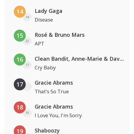
Lady Gaga
14
14
Disease
Rosé & Bruno Mars
15
22
APT
Clean Bandit, Anne-Marie & David Guetta
16
17
Cry Baby
Gracie Abrams
17
That's So True
Gracie Abrams
18
10
I Love You, I'm Sorry
Shaboozy
19