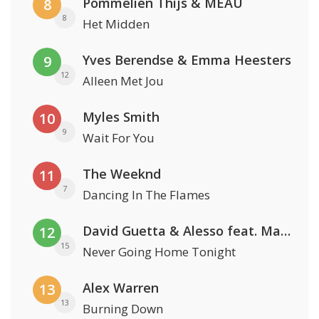
Pommelien Thijs & MEAU
8
8
Het Midden
Yves Berendse & Emma Heesters
9
12
Alleen Met Jou
Myles Smith
10
9
Wait For You
The Weeknd
11
7
Dancing In The Flames
David Guetta & Alesso feat. Madison Love
12
15
Never Going Home Tonight
Alex Warren
13
13
Burning Down