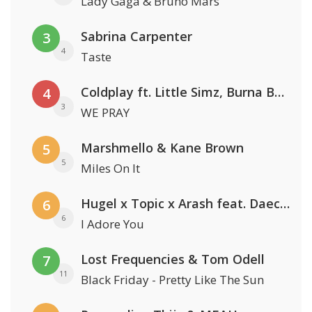
Lady Gaga & Bruno Mars
Sabrina Carpenter
3
4
Taste
Coldplay ft. Little Simz, Burna Boy, Elyanna & Tini
4
3
WE PRAY
Marshmello & Kane Brown
5
5
Miles On It
Hugel x Topic x Arash feat. Daecolm
6
6
I Adore You
Lost Frequencies & Tom Odell
7
11
Black Friday - Pretty Like The Sun