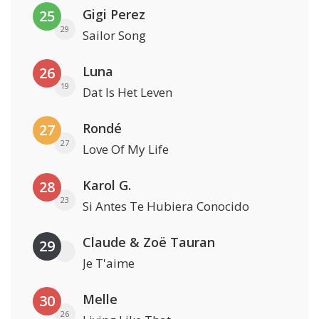
Gigi Perez
25
29
Sailor Song
Luna
26
19
Dat Is Het Leven
Rondé
27
27
Love Of My Life
Karol G.
28
23
Si Antes Te Hubiera Conocido
Claude & Zoë Tauran
29
Je T'aime
Melle
30
26