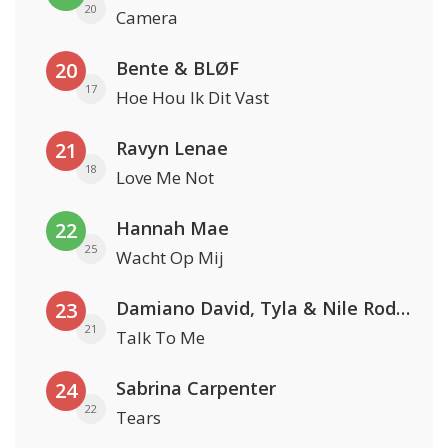
20
Camera
Bente & BLØF
20
17
Hoe Hou Ik Dit Vast
Ravyn Lenae
21
18
Love Me Not
Hannah Mae
22
25
Wacht Op Mij
Damiano David, Tyla & Nile Rodgers
23
21
Talk To Me
Sabrina Carpenter
24
22
Tears