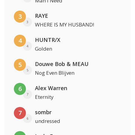
Man I Need
RAYE
3
3
WHERE IS MY HUSBAND!
HUNTR/X
4
4
Golden
Douwe Bob & MEAU
5
5
Nog Even Blijven
Alex Warren
6
7
Eternity
sombr
7
6
undressed