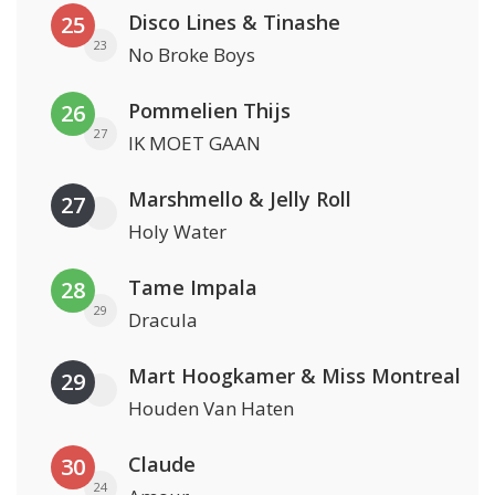
Disco Lines & Tinashe
25
23
No Broke Boys
Pommelien Thijs
26
27
IK MOET GAAN
Marshmello & Jelly Roll
27
Holy Water
Tame Impala
28
29
Dracula
Mart Hoogkamer & Miss Montreal
29
Houden Van Haten
Claude
30
24