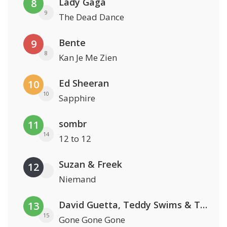
Lady Gaga
8
9
The Dead Dance
Bente
9
8
Kan Je Me Zien
Ed Sheeran
10
10
Sapphire
sombr
11
14
12 to 12
Suzan & Freek
12
Niemand
David Guetta, Teddy Swims & Tones And I
13
15
Gone Gone Gone