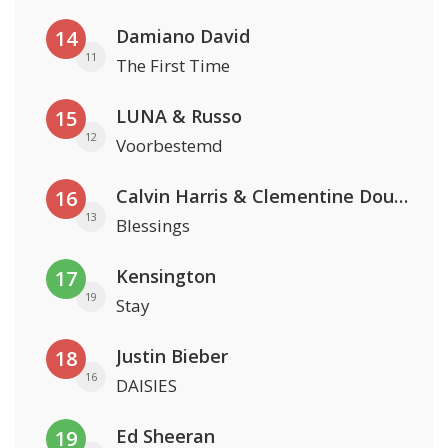
Damiano David
14
11
The First Time
LUNA & Russo
15
12
Voorbestemd
Calvin Harris & Clementine Douglas
16
13
Blessings
Kensington
17
19
Stay
Justin Bieber
18
16
DAISIES
Ed Sheeran
19