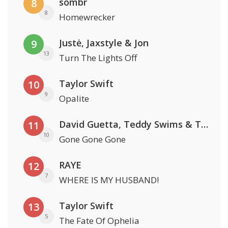
sombr
8
8
Homewrecker
Justė, Jaxstyle & Jon
9
13
Turn The Lights Off
Taylor Swift
10
9
Opalite
David Guetta, Teddy Swims & Tones And I
11
10
Gone Gone Gone
RAYE
12
7
WHERE IS MY HUSBAND!
Taylor Swift
13
5
The Fate Of Ophelia