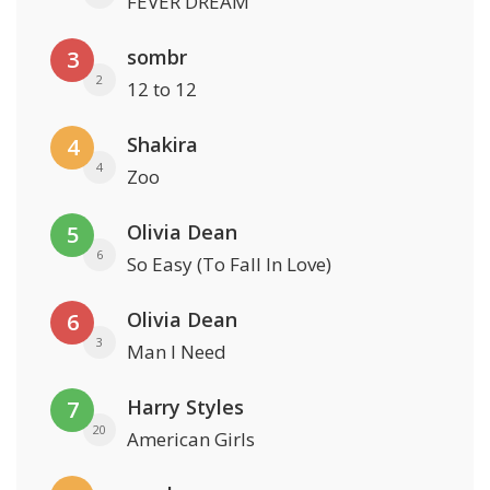
FEVER DREAM
sombr
3
2
12 to 12
Shakira
4
4
Zoo
Olivia Dean
5
6
So Easy (To Fall In Love)
Olivia Dean
6
3
Man I Need
Harry Styles
7
20
American Girls