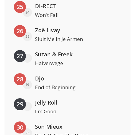
DI-RECT
25
24
Won't Fall
Zoë Livay
26
25
Sluit Me In Je Armen
Suzan & Freek
27
Halverwege
Djo
28
19
End of Beginning
Jelly Roll
29
I'm Good
Son Mieux
30
26