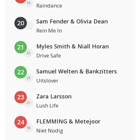
16
Raindance
Sam Fender & Olivia Dean
20
Rein Me In
Myles Smith & Niall Horan
21
22
Drive Safe
Samuel Welten & Bankzitters
22
23
Uitslover
Zara Larsson
23
21
Lush Life
FLEMMING & Metejoor
24
18
Niet Nodig