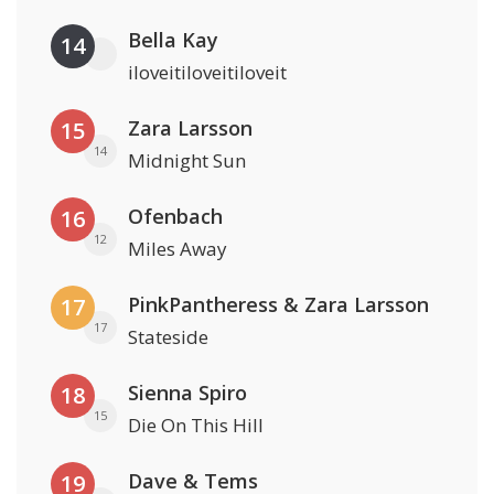
Bella Kay
14
iloveitiloveitiloveit
Zara Larsson
15
14
Midnight Sun
Ofenbach
16
12
Miles Away
PinkPantheress & Zara Larsson
17
17
Stateside
Sienna Spiro
18
15
Die On This Hill
Dave & Tems
19