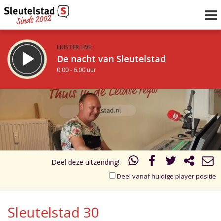
LUISTER LIVE:
De nacht van Sleutelstad
0.00 - 6.00 uur
STRAKS:
De ochtend van Sleutelstad
17.00
18.00
6.00 - 12.00 uur
uur 1 van 2
Vorig uur
Volgend uur
Inklappen
Deel deze uitzending!
Deel vanaf huidige player positie
Sleutelstad 30