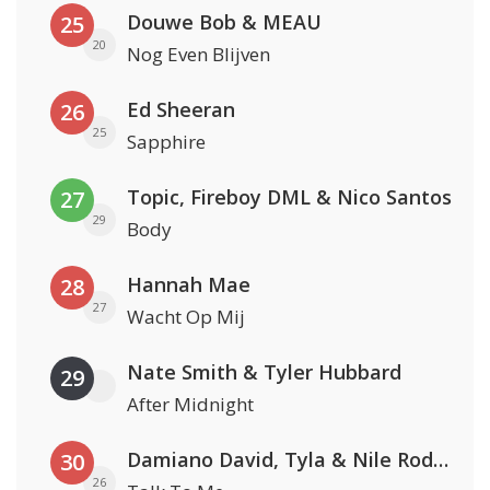
Douwe Bob & MEAU
25
20
Nog Even Blijven
Ed Sheeran
26
25
Sapphire
Topic, Fireboy DML & Nico Santos
27
29
Body
Hannah Mae
28
27
Wacht Op Mij
Nate Smith & Tyler Hubbard
29
After Midnight
Damiano David, Tyla & Nile Rodgers
30
26