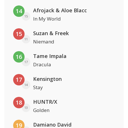
Afrojack & Aloe Blacc
14
15
In My World
Suzan & Freek
15
11
Niemand
Tame Impala
16
17
Dracula
Kensington
17
14
Stay
HUNTR/X
18
13
Golden
Damiano David
19