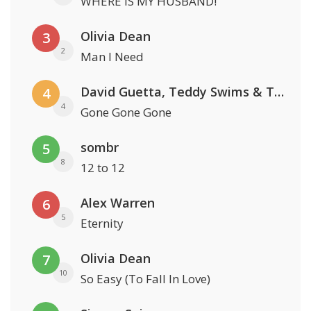
WHERE IS MY HUSBAND!
Olivia Dean
3
2
Man I Need
David Guetta, Teddy Swims & Tones And I
4
4
Gone Gone Gone
sombr
5
8
12 to 12
Alex Warren
6
5
Eternity
Olivia Dean
7
10
So Easy (To Fall In Love)