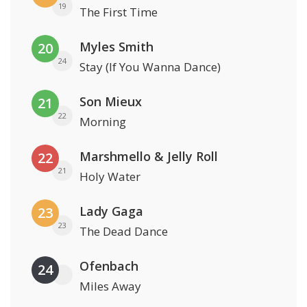
19
The First Time
Myles Smith
20
24
Stay (If You Wanna Dance)
Son Mieux
21
22
Morning
Marshmello & Jelly Roll
22
21
Holy Water
Lady Gaga
23
23
The Dead Dance
Ofenbach
24
Miles Away