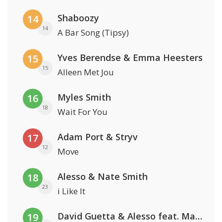
Shaboozy
14
14
A Bar Song (Tipsy)
Yves Berendse & Emma Heesters
15
15
Alleen Met Jou
Myles Smith
16
18
Wait For You
Adam Port & Stryv
17
12
Move
Alesso & Nate Smith
18
23
i Like It
David Guetta & Alesso feat. Madison Love
19