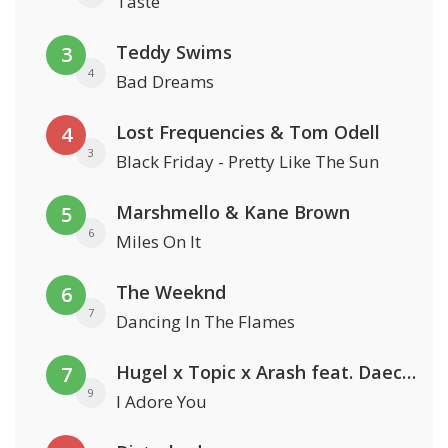
Taste
Teddy Swims
3
4
Bad Dreams
Lost Frequencies & Tom Odell
4
3
Black Friday - Pretty Like The Sun
Marshmello & Kane Brown
5
6
Miles On It
The Weeknd
6
7
Dancing In The Flames
Hugel x Topic x Arash feat. Daecolm
7
9
I Adore You