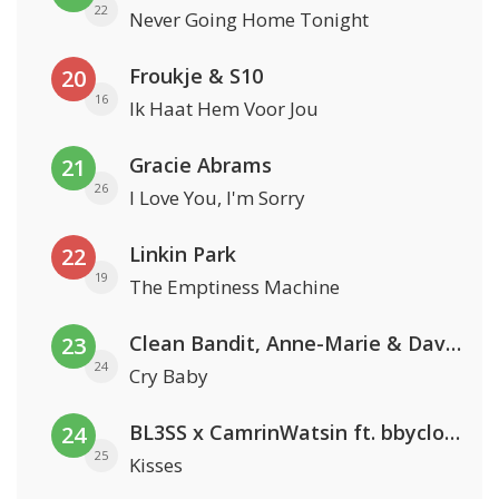
22
Never Going Home Tonight
Froukje & S10
20
16
Ik Haat Hem Voor Jou
Gracie Abrams
21
26
I Love You, I'm Sorry
Linkin Park
22
19
The Emptiness Machine
Clean Bandit, Anne-Marie & David Guetta
23
24
Cry Baby
BL3SS x CamrinWatsin ft. bbyclose
24
25
Kisses