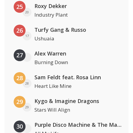
Roxy Dekker
25
20
Industry Plant
Turfy Gang & Russo
26
17
Ushuaia
Alex Warren
27
Burning Down
Sam Feldt feat. Rosa Linn
28
28
Heart Like Mine
Kygo & Imagine Dragons
29
29
Stars Will Align
Purple Disco Machine & The Magician
30