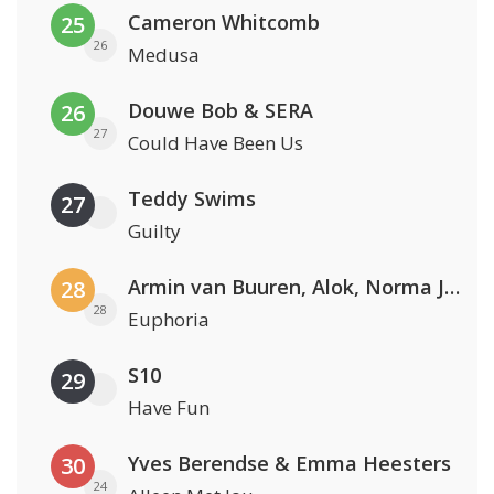
Cameron Whitcomb
25
26
Medusa
Douwe Bob & SERA
26
27
Could Have Been Us
Teddy Swims
27
Guilty
Armin van Buuren, Alok, Norma Jean Martine & LAWRENT
28
28
Euphoria
S10
29
Have Fun
Yves Berendse & Emma Heesters
30
24