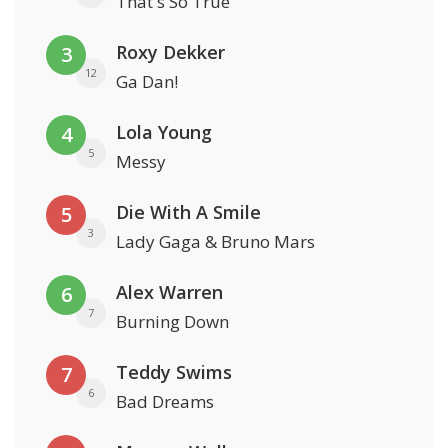
That's So True
Roxy Dekker
3
12
Ga Dan!
Lola Young
4
5
Messy
Die With A Smile
5
3
Lady Gaga & Bruno Mars
Alex Warren
6
7
Burning Down
Teddy Swims
7
6
Bad Dreams