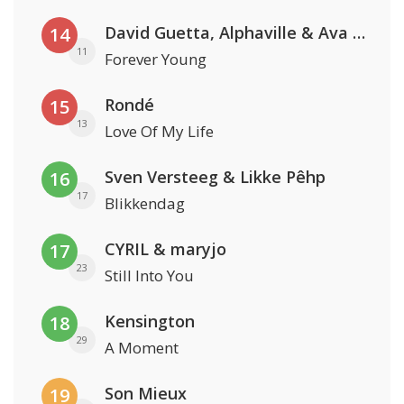
David Guetta, Alphaville & Ava Max
14
11
Forever Young
Rondé
15
13
Love Of My Life
Sven Versteeg & Likke Pêhp
16
17
Blikkendag
CYRIL & maryjo
17
23
Still Into You
Kensington
18
29
A Moment
Son Mieux
19