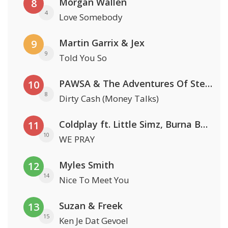
Morgan Wallen
8
4
Love Somebody
Martin Garrix & Jex
9
9
Told You So
PAWSA & The Adventures Of Stevie V
10
8
Dirty Cash (Money Talks)
Coldplay ft. Little Simz, Burna Boy, Elyanna & Tini
11
10
WE PRAY
Myles Smith
12
14
Nice To Meet You
Suzan & Freek
13
15
Ken Je Dat Gevoel