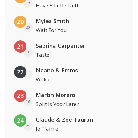
19
Have A Little Faith
Myles Smith
20
20
Wait For You
Sabrina Carpenter
21
16
Taste
Noano & Emms
22
Waka
Martin Morero
23
18
Spijt Is Voor Later
Claude & Zoë Tauran
24
25
Je T'aime