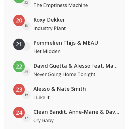
22
The Emptiness Machine
Roxy Dekker
20
18
Industry Plant
Pommelien Thijs & MEAU
21
Het Midden
David Guetta & Alesso feat. Madison Love
22
25
Never Going Home Tonight
Alesso & Nate Smith
23
19
i Like It
Clean Bandit, Anne-Marie & David Guetta
24
17
Cry Baby