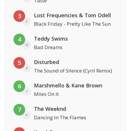
Taste
Lost Frequencies & Tom Odell
3
2
Black Friday - Pretty Like The Sun
Teddy Swims
4
12
Bad Dreams
Disturbed
5
4
The Sound of Silence (Cyril Remix)
Marshmello & Kane Brown
6
7
Miles On It
The Weeknd
7
9
Dancing In The Flames