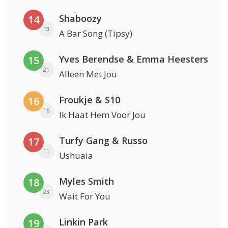
Shaboozy
14
13
A Bar Song (Tipsy)
Yves Berendse & Emma Heesters
15
21
Alleen Met Jou
Froukje & S10
16
16
Ik Haat Hem Voor Jou
Turfy Gang & Russo
17
11
Ushuaia
Myles Smith
18
23
Wait For You
Linkin Park
19