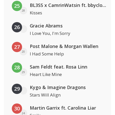
BL3SS x CamrinWatsin ft. bbyclose
25
28
Kisses
Gracie Abrams
26
I Love You, I'm Sorry
Post Malone & Morgan Wallen
27
20
I Had Some Help
Sam Feldt feat. Rosa Linn
28
29
Heart Like Mine
Kygo & Imagine Dragons
29
Stars Will Align
Martin Garrix ft. Carolina Liar
30
24