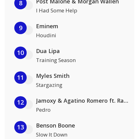
Post Malone & Morgan Wallen
8
I Had Some Help
Eminem
9
Houdini
Dua Lipa
10
Training Season
Myles Smith
11
Stargazing
Jamoxy & Agatino Romero ft. Raffaella Carrà
12
Pedro
Benson Boone
13
Slow It Down