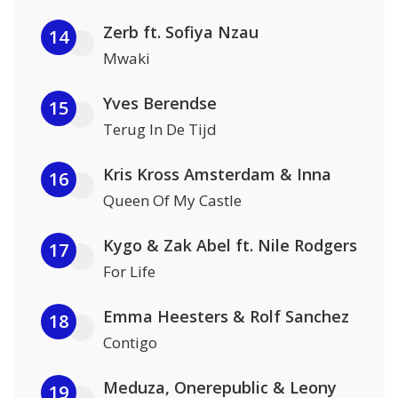
Zerb ft. Sofiya Nzau
14
Mwaki
Yves Berendse
15
Terug In De Tijd
Kris Kross Amsterdam & Inna
16
Queen Of My Castle
Kygo & Zak Abel ft. Nile Rodgers
17
For Life
Emma Heesters & Rolf Sanchez
18
Contigo
Meduza, Onerepublic & Leony
19