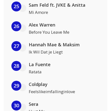
Sam Feld ft. JVKE & Anitta
25
Mi Amore
Alex Warren
26
Before You Leave Me
Hannah Mae & Maksim
27
Ik Wil Dat je Liegt
La Fuente
28
Ratata
Coldplay
29
Feelslikeimfallinginlove
Sera
30