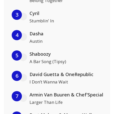
Belong Together
Cyril
3
Stumblin' In
Dasha
4
Austin
Shaboozy
5
A Bar Song (Tipsy)
David Guetta & OneRepublic
6
I Don’t Wanna Wait
Armin Van Buuren & Chef'Special
7
Larger Than Life