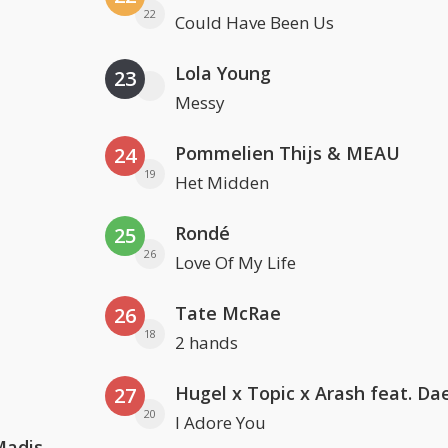
22
Could Have Been Us
Lola Young
23
Messy
Pommelien Thijs & MEAU
24
19
Het Midden
Rondé
25
26
Love Of My Life
Tate McRae
26
18
2 hands
27
20
I Adore You
David Guetta & Alesso feat. Madison Love