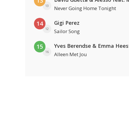
13
13
Never Going Home Tonight
Gigi Perez
14
12
Sailor Song
Yves Berendse & Emma Hees
15
16
Alleen Met Jou