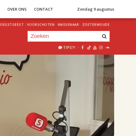
S
OVER ONS
CONTACT
Zondag 9 augustus
OEGSTGEEST
·
VOORSCHOTEN
·
WASSENAAR
·
ZOETERWOUDE
TIPS?!
·
Je luistert nu naar
uur 1 van 2
«
Vorig uur
Volgend uur
»
18.00