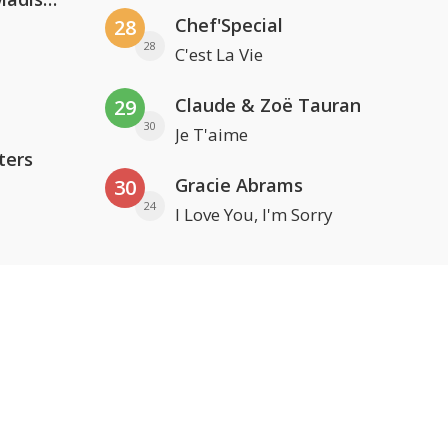
Chef'Special
28
28
C'est La Vie
Claude & Zoë Tauran
29
30
Je T'aime
ters
Gracie Abrams
30
24
I Love You, I'm Sorry