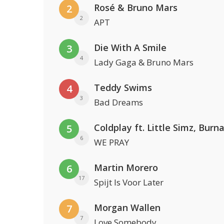
Rosé & Bruno Mars
2
2
APT
Die With A Smile
3
4
Lady Gaga & Bruno Mars
Teddy Swims
4
3
Bad Dreams
5
6
WE PRAY
Martin Morero
6
17
Spijt Is Voor Later
Morgan Wallen
7
7
Love Somebody