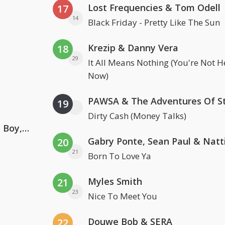
Lost Frequencies & Tom Odell
17
14
Black Friday - Pretty Like The Sun
Krezip & Danny Vera
18
29
It All Means Nothing (You're Not H
Now)
19
Dirty Cash (Money Talks)
Coldplay ft. Little Simz, Burna Boy, Elyanna & Tini
20
21
Born To Love Ya
Myles Smith
21
23
Nice To Meet You
Douwe Bob & SERA
22