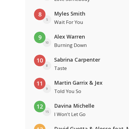
Myles Smith
8
5
Wait For You
Alex Warren
9
10
Burning Down
Sabrina Carpenter
10
8
Taste
Martin Garrix & Jex
11
9
Told You So
Davina Michelle
12
15
I Won't Let Go