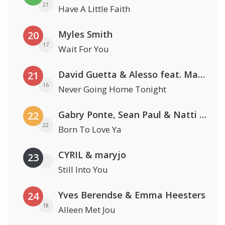
21
Have A Little Faith
Myles Smith
20
17
Wait For You
David Guetta & Alesso feat. Madison Love
21
16
Never Going Home Tonight
Gabry Ponte, Sean Paul & Natti Natasha
22
22
Born To Love Ya
CYRIL & maryjo
23
Still Into You
Yves Berendse & Emma Heesters
24
18
Alleen Met Jou