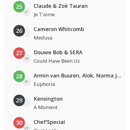
Claude & Zoë Tauran
25
27
Je T'aime
Cameron Whitcomb
26
Medusa
Douwe Bob & SERA
27
24
Could Have Been Us
Armin van Buuren, Alok, Norma Jean Martine & LAWRENT
28
29
Euphoria
Kensington
29
A Moment
Chef'Special
30
26