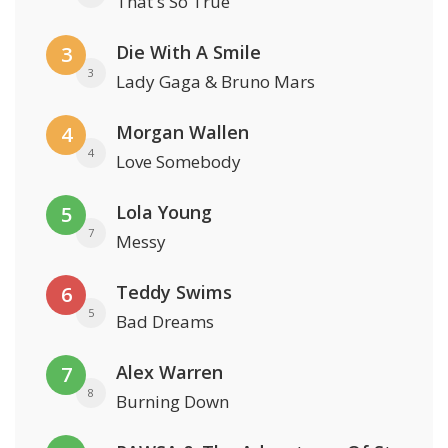
That's So True
Die With A Smile
3
3
Lady Gaga & Bruno Mars
Morgan Wallen
4
4
Love Somebody
Lola Young
5
7
Messy
Teddy Swims
6
5
Bad Dreams
Alex Warren
7
8
Burning Down