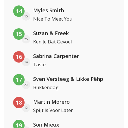
Myles Smith
14
15
Nice To Meet You
Suzan & Freek
15
25
Ken Je Dat Gevoel
Sabrina Carpenter
16
14
Taste
Sven Versteeg & Likke Pêhp
17
20
Blikkendag
Martin Morero
18
12
Spijt Is Voor Later
Son Mieux
19