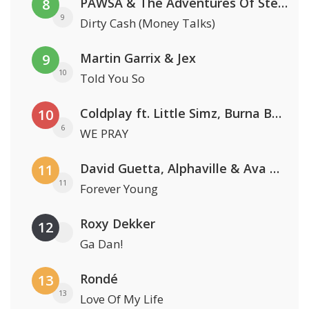
PAWSA & The Adventures Of Stevie V
8
9
Dirty Cash (Money Talks)
Martin Garrix & Jex
9
10
Told You So
Coldplay ft. Little Simz, Burna Boy, Elyanna & Tini
10
6
WE PRAY
David Guetta, Alphaville & Ava Max
11
11
Forever Young
Roxy Dekker
12
Ga Dan!
Rondé
13
13
Love Of My Life