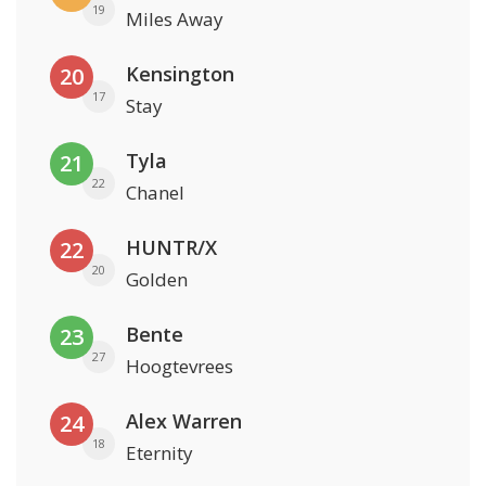
19
Miles Away
Kensington
20
17
Stay
Tyla
21
22
Chanel
HUNTR/X
22
20
Golden
Bente
23
27
Hoogtevrees
Alex Warren
24
18
Eternity