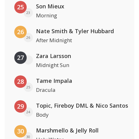
Son Mieux
25
23
Morning
Nate Smith & Tyler Hubbard
26
26
After Midnight
Zara Larsson
27
Midnight Sun
Tame Impala
28
25
Dracula
Topic, Fireboy DML & Nico Santos
29
24
Body
Marshmello & Jelly Roll
30
30