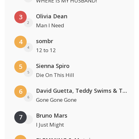
WHERE IS MY HUSBAND!
Olivia Dean
3
2
Man I Need
sombr
4
4
12 to 12
Sienna Spiro
5
5
Die On This Hill
David Guetta, Teddy Swims & Tones And I
6
6
Gone Gone Gone
Bruno Mars
7
I Just Might