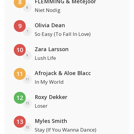
FLEMMING & Metejoor
8
8
Niet Nodig
Olivia Dean
9
7
So Easy (To Fall In Love)
Zara Larsson
10
9
Lush Life
Afrojack & Aloe Blacc
11
11
In My World
Roxy Dekker
12
13
Loser
Myles Smith
13
12
Stay (If You Wanna Dance)