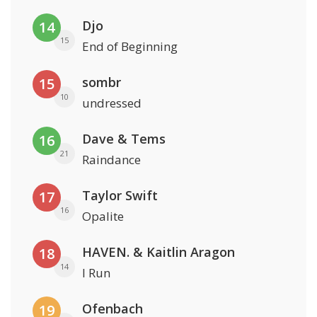
Djo
14
15
End of Beginning
sombr
15
10
undressed
Dave & Tems
16
21
Raindance
Taylor Swift
17
16
Opalite
HAVEN. & Kaitlin Aragon
18
14
I Run
Ofenbach
19