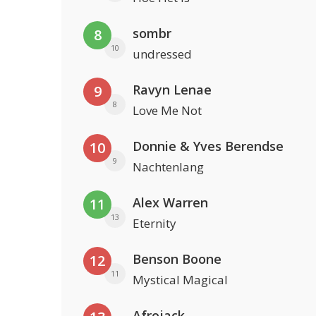
sombr
8
10
undressed
Ravyn Lenae
9
8
Love Me Not
Donnie & Yves Berendse
10
9
Nachtenlang
Alex Warren
11
13
Eternity
Benson Boone
12
11
Mystical Magical
Afrojack