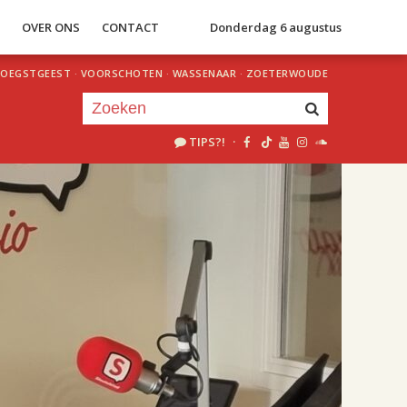
S
OVER ONS
CONTACT
Donderdag 6 augustus
OEGSTGEEST
·
VOORSCHOTEN
·
WASSENAAR
·
ZOETERWOUDE
TIPS?!
·
Je luistert nu naar
uur 1 van 2
«
Vorig uur
Volgend uur
»
18.00