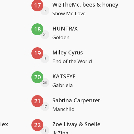
WizTheMc, bees & honey
17
14
Show Me Love
HUNTR/X
18
21
Golden
Miley Cyrus
19
18
End of the World
KATSEYE
20
26
Gabriela
Sabrina Carpenter
21
17
Manchild
Flex
Zoë Livay & Snelle
22
19
Ik Zing