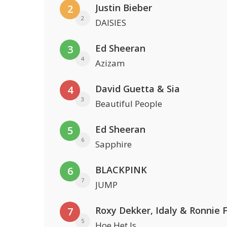
Justin Bieber
2
2
DAISIES
Ed Sheeran
3
4
Azizam
David Guetta & Sia
4
3
Beautiful People
Ed Sheeran
5
6
Sapphire
BLACKPINK
6
7
JUMP
Roxy Dekker, Idaly & Ronnie 
7
5
Hoe Het Is