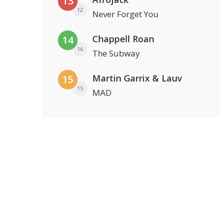
13
12
Never Forget You
Chappell Roan
14
16
The Subway
Martin Garrix & Lauv
15
15
MAD