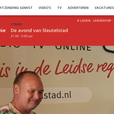
UITZENDING GEMIST
VIDEO’S
TV
ADVERTEREN
VACATURE
LEIDEN
·
LEIDERDORP
·
STRAKS:
hie
De avond van Sleutelstad
21.00 - 0.00 uur