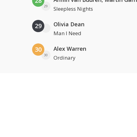
28
29
Sleepless Nights
Olivia Dean
29
Man I Need
Alex Warren
30
30
Ordinary