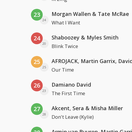
Morgan Wallen & Tate McRae
23
24
What I Want
Shaboozey & Myles Smith
24
20
Blink Twice
25
25
Our Time
Damiano David
26
23
The First Time
Akcent, Sera & Misha Miller
27
28
Don't Leave (Kylie)