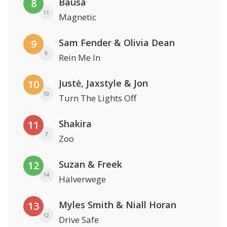
Bausa
8
11
Magnetic
Sam Fender & Olivia Dean
9
9
Rein Me In
Justė, Jaxstyle & Jon
10
10
Turn The Lights Off
Shakira
11
7
Zoo
Suzan & Freek
12
14
Halverwege
Myles Smith & Niall Horan
13
12
Drive Safe