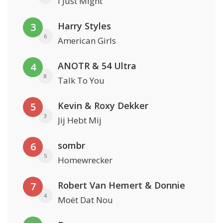
I Just Might
Harry Styles
3
6
American Girls
ANOTR & 54 Ultra
4
8
Talk To You
Kevin & Roxy Dekker
5
3
Jij Hebt Mij
sombr
6
5
Homewrecker
Robert Van Hemert & Donnie
7
4
Moët Dat Nou