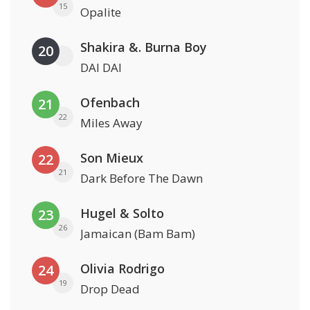
15
Opalite
Shakira &. Burna Boy
20
DAI DAI
Ofenbach
21
22
Miles Away
Son Mieux
22
21
Dark Before The Dawn
Hugel & Solto
23
26
Jamaican (Bam Bam)
Olivia Rodrigo
24
19
Drop Dead