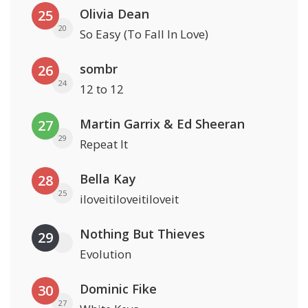
Olivia Dean
25
20
So Easy (To Fall In Love)
sombr
26
24
12 to 12
Martin Garrix & Ed Sheeran
27
29
Repeat It
Bella Kay
28
25
iloveitiloveitiloveit
Nothing But Thieves
29
Evolution
Dominic Fike
30
27