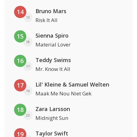
Bruno Mars
14
13
Risk It All
Sienna Spiro
15
18
Material Lover
Teddy Swims
16
17
Mr. Know It All
Lil' Kleine & Samuel Welten
17
16
Maak Me Nou Niet Gek
Zara Larsson
18
23
Midnight Sun
Taylor Swift
19