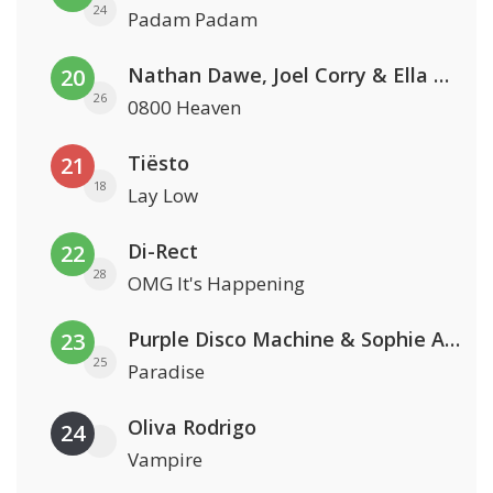
24
Padam Padam
Nathan Dawe, Joel Corry & Ella Henderson
20
26
0800 Heaven
Tiësto
21
18
Lay Low
Di-Rect
22
28
OMG It's Happening
Purple Disco Machine & Sophie And The Giants
23
25
Paradise
Oliva Rodrigo
24
Vampire