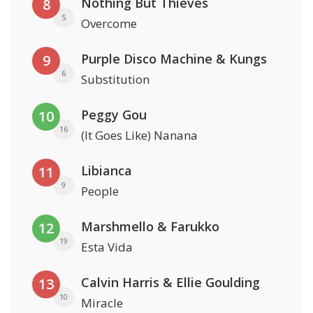
Nothing But Thieves
8
5
Overcome
Purple Disco Machine & Kungs
9
6
Substitution
Peggy Gou
10
16
(It Goes Like) Nanana
Libianca
11
9
People
Marshmello & Farukko
12
19
Esta Vida
Calvin Harris & Ellie Goulding
13
10
Miracle