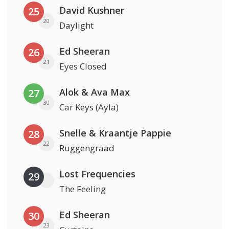
David Kushner
25
20
Daylight
Ed Sheeran
26
21
Eyes Closed
Alok & Ava Max
27
30
Car Keys (Ayla)
Snelle & Kraantje Pappie
28
22
Ruggengraad
Lost Frequencies
29
The Feeling
Ed Sheeran
30
23