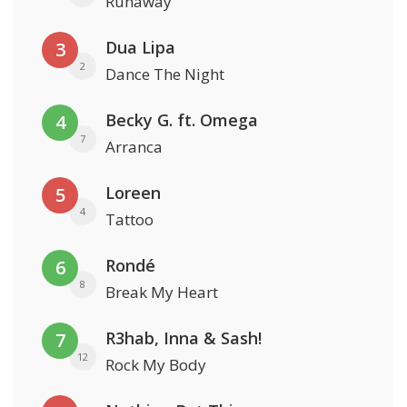
Runaway
Dua Lipa
3
2
Dance The Night
Becky G. ft. Omega
4
7
Arranca
Loreen
5
4
Tattoo
Rondé
6
8
Break My Heart
R3hab, Inna & Sash!
7
12
Rock My Body