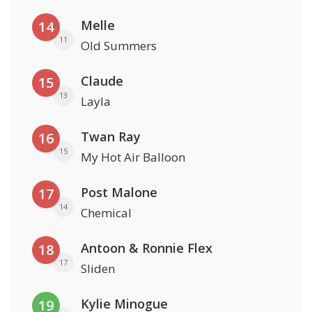
Melle
14
11
Old Summers
Claude
15
13
Layla
Twan Ray
16
15
My Hot Air Balloon
Post Malone
17
14
Chemical
Antoon & Ronnie Flex
18
17
Sliden
Kylie Minogue
19