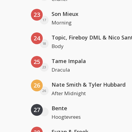
Son Mieux
23
17
Morning
Topic, Fireboy DML & Nico San
24
18
Body
Tame Impala
25
23
Dracula
Nate Smith & Tyler Hubbard
26
26
After Midnight
Bente
27
Hoogtevrees
Suzan & Freek