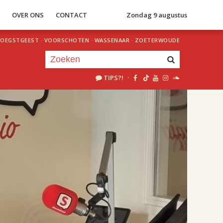
S
OVER ONS
CONTACT
Zondag 9 augustus
OEGSTGEEST
·
VOORSCHOTEN
·
WASSENAAR
·
ZOETERWOUDE
TIPS?!
·
Je luistert nu naar
uur 1 van 2
«
Vorig uur
Volgend uur
»
18.00