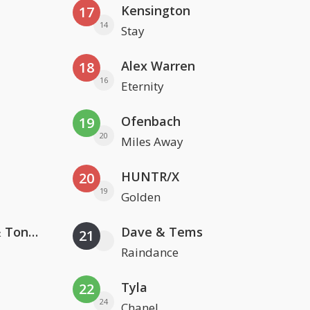
Kensington
17
14
Stay
Alex Warren
18
16
Eternity
Ofenbach
19
20
Miles Away
HUNTR/X
20
19
Golden
David Guetta, Teddy Swims & Tones And I
Dave & Tems
21
Raindance
Tyla
22
24
Chanel