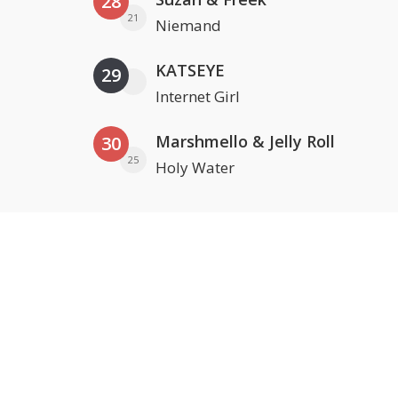
28
21
Niemand
KATSEYE
29
Internet Girl
Marshmello & Jelly Roll
30
25
Holy Water