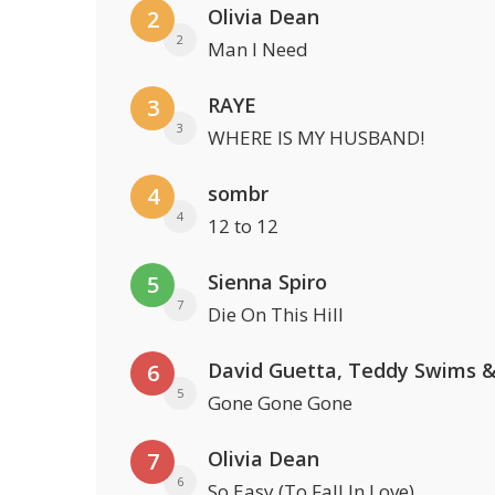
Olivia Dean
2
2
Man I Need
RAYE
3
3
WHERE IS MY HUSBAND!
sombr
4
4
12 to 12
Sienna Spiro
5
7
Die On This Hill
6
5
Gone Gone Gone
Olivia Dean
7
6
So Easy (To Fall In Love)