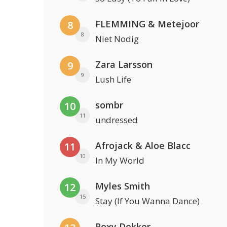
FLEMMING & Metejoor
8
8
Niet Nodig
Zara Larsson
9
9
Lush Life
sombr
10
11
undressed
Afrojack & Aloe Blacc
11
10
In My World
Myles Smith
12
15
Stay (If You Wanna Dance)
Roxy Dekker