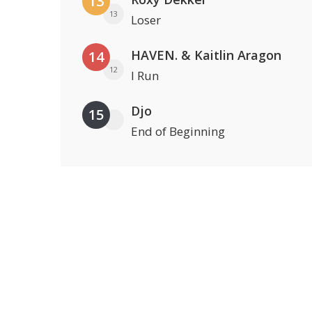
13
13
Loser
HAVEN. & Kaitlin Aragon
14
12
I Run
Djo
15
End of Beginning