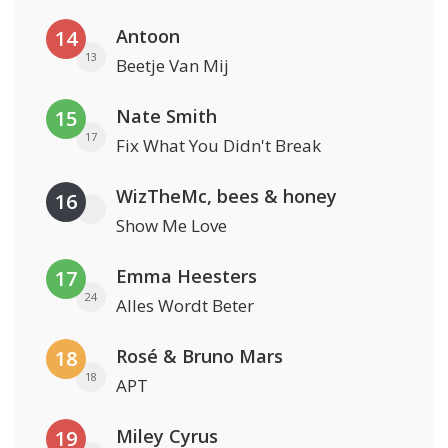
Antoon
14
13
Beetje Van Mij
Nate Smith
15
17
Fix What You Didn't Break
WizTheMc, bees & honey
16
Show Me Love
Emma Heesters
17
24
Alles Wordt Beter
Rosé & Bruno Mars
18
18
APT
Miley Cyrus
19