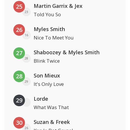
Martin Garrix & Jex
25
23
Told You So
Myles Smith
26
16
Nice To Meet You
Shaboozey & Myles Smith
27
28
Blink Twice
Son Mieux
28
29
It's Only Love
Lorde
29
What Was That
Suzan & Freek
30
26