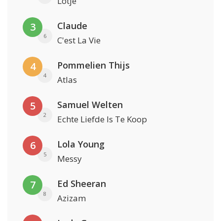
Lotje
Claude
3
6
C'est La Vie
Pommelien Thijs
4
4
Atlas
Samuel Welten
5
2
Echte Liefde Is Te Koop
Lola Young
6
5
Messy
Ed Sheeran
7
8
Azizam