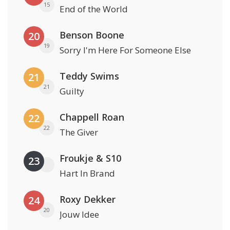
15
End of the World
Benson Boone
20
19
Sorry I'm Here For Someone Else
Teddy Swims
21
21
Guilty
Chappell Roan
22
22
The Giver
Froukje & S10
23
Hart In Brand
Roxy Dekker
24
20
Jouw Idee