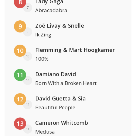
Lady Gaga
8
7
Abracadabra
Zoë Livay & Snelle
9
9
Ik Zing
Flemming & Mart Hoogkamer
10
10
100%
Damiano David
11
14
Born With a Broken Heart
David Guetta & Sia
12
12
Beautiful People
Cameron Whitcomb
13
11
Medusa