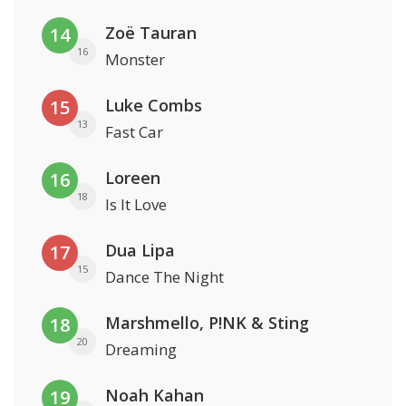
Zoë Tauran
14
16
Monster
Luke Combs
15
13
Fast Car
Loreen
16
18
Is It Love
Dua Lipa
17
15
Dance The Night
Marshmello, P!NK & Sting
18
20
Dreaming
Noah Kahan
19