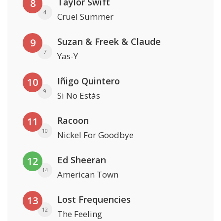
Taylor Swift
8
4
Cruel Summer
Suzan & Freek & Claude
9
7
Yas-Y
Iñigo Quintero
10
9
Si No Estás
Racoon
11
10
Nickel For Goodbye
Ed Sheeran
12
14
American Town
Lost Frequencies
13
12
The Feeling