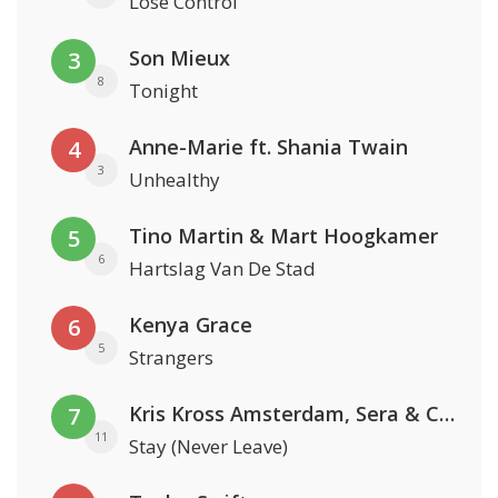
Lose Control
Son Mieux
3
8
Tonight
Anne-Marie ft. Shania Twain
4
3
Unhealthy
Tino Martin & Mart Hoogkamer
5
6
Hartslag Van De Stad
Kenya Grace
6
5
Strangers
Kris Kross Amsterdam, Sera & Conor Maynard
7
11
Stay (Never Leave)