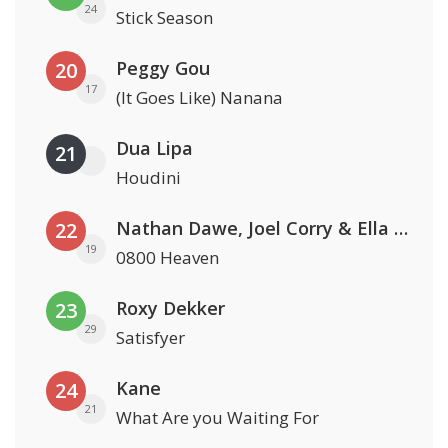
24
Stick Season
Peggy Gou
20
17
(It Goes Like) Nanana
Dua Lipa
21
Houdini
Nathan Dawe, Joel Corry & Ella Henderson
22
19
0800 Heaven
Roxy Dekker
23
29
Satisfyer
Kane
24
21
What Are you Waiting For