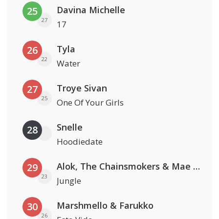
Davina Michelle
25
27
17
Tyla
26
22
Water
Troye Sivan
27
25
One Of Your Girls
Snelle
28
Hoodiedate
Alok, The Chainsmokers & Mae Stephens
29
23
Jungle
Marshmello & Farukko
30
26