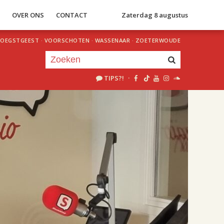
S
OVER ONS
CONTACT
Zaterdag 8 augustus
OEGSTGEEST
·
VOORSCHOTEN
·
WASSENAAR
·
ZOETERWOUDE
TIPS?!
·
Je luistert nu naar
uur 1 van 2
«
Vorig uur
Volgend uur
»
18.00