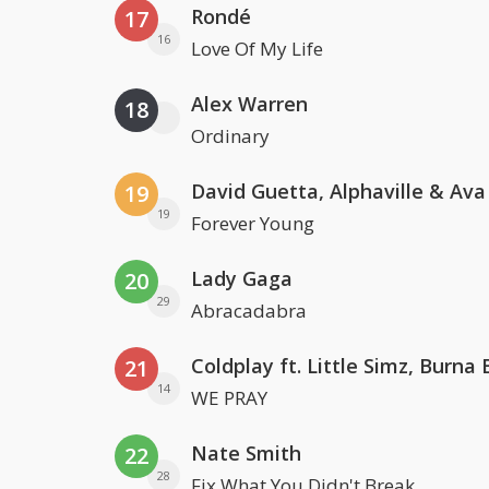
Rondé
17
16
Love Of My Life
Alex Warren
18
Ordinary
David Guetta, Alphaville & Av
19
19
Forever Young
Lady Gaga
20
29
Abracadabra
21
14
WE PRAY
Nate Smith
22
28
Fix What You Didn't Break