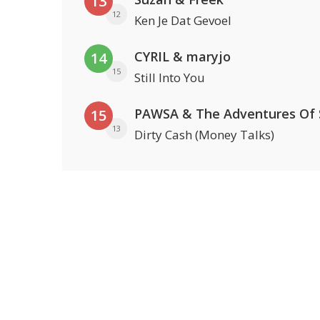
13
12
Ken Je Dat Gevoel
CYRIL & maryjo
14
15
Still Into You
15
13
Dirty Cash (Money Talks)