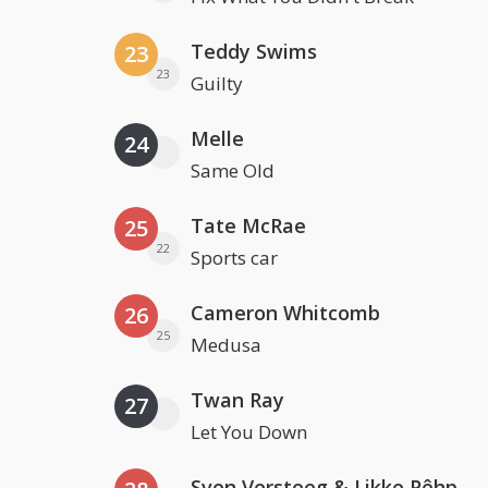
Teddy Swims
23
23
Guilty
Melle
24
Same Old
Tate McRae
25
22
Sports car
Cameron Whitcomb
26
25
Medusa
Twan Ray
27
Let You Down
Sven Versteeg & Likke Pêhp