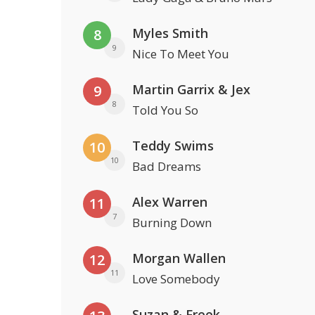
Myles Smith
8
9
Nice To Meet You
Martin Garrix & Jex
9
8
Told You So
Teddy Swims
10
10
Bad Dreams
Alex Warren
11
7
Burning Down
Morgan Wallen
12
11
Love Somebody
Suzan & Freek