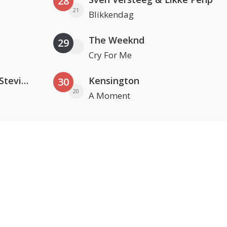
28
21
Blikkendag
The Weeknd
29
Cry For Me
PAWSA & The Adventures Of Stevie V
Kensington
30
20
A Moment