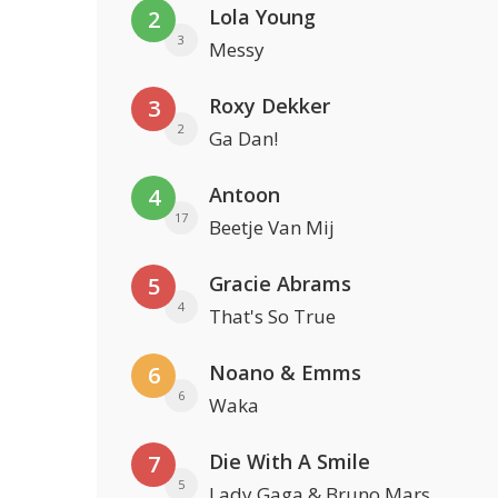
Lola Young
2
3
Messy
Roxy Dekker
3
2
Ga Dan!
Antoon
4
17
Beetje Van Mij
Gracie Abrams
5
4
That's So True
Noano & Emms
6
6
Waka
Die With A Smile
7
5
Lady Gaga & Bruno Mars