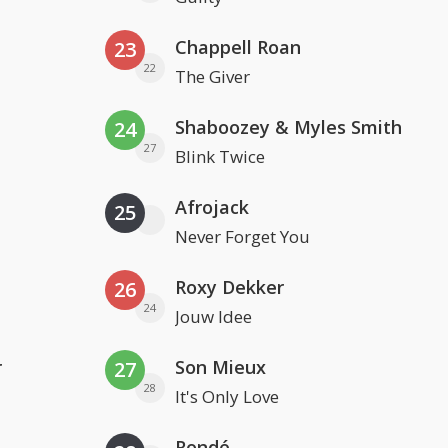
Chappell Roan
23
22
The Giver
Shaboozey & Myles Smith
24
27
Blink Twice
Afrojack
25
Never Forget You
Roxy Dekker
26
24
Jouw Idee
r
Son Mieux
27
28
It's Only Love
Rondé