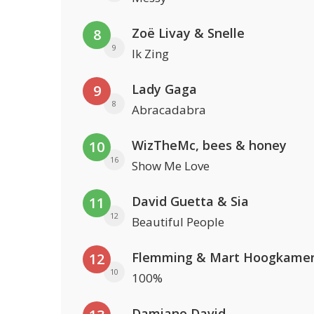
Zoë Livay & Snelle
8
9
Ik Zing
Lady Gaga
9
8
Abracadabra
WizTheMc, bees & honey
10
16
Show Me Love
David Guetta & Sia
11
12
Beautiful People
Flemming & Mart Hoogkame
12
10
100%
Damiano David