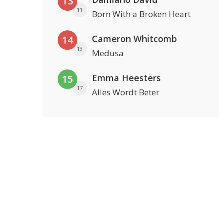
13
11
Born With a Broken Heart
Cameron Whitcomb
14
13
Medusa
Emma Heesters
15
17
Alles Wordt Beter