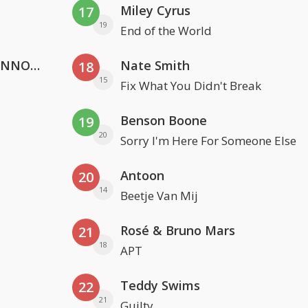
Miley Cyrus
17
19
End of the World
Lustrum U.V.S.V/N.V.V.S.U. & ANNO ONS & Jopke van Dobbenburgh & Roeland Beelen
Nate Smith
18
15
Fix What You Didn't Break
Benson Boone
19
20
Sorry I'm Here For Someone Else
Antoon
20
14
Beetje Van Mij
Rosé & Bruno Mars
21
18
APT
Teddy Swims
22
21
Guilty