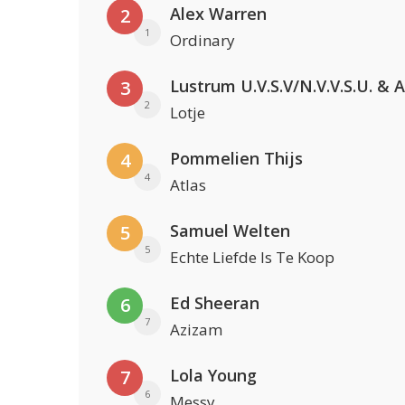
Alex Warren
2
1
Ordinary
3
2
Lotje
Pommelien Thijs
4
4
Atlas
Samuel Welten
5
5
Echte Liefde Is Te Koop
Ed Sheeran
6
7
Azizam
Lola Young
7
6
Messy