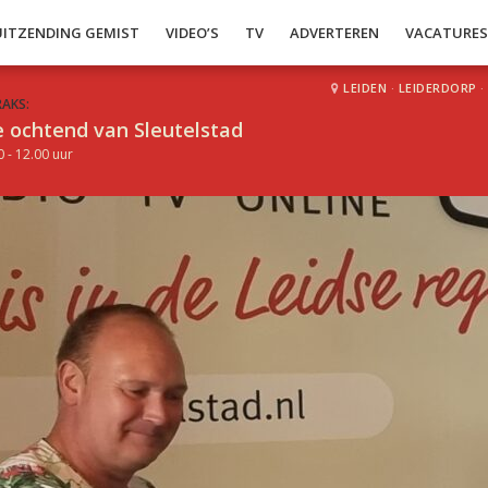
UITZENDING GEMIST
VIDEO’S
TV
ADVERTEREN
VACATURE
LEIDEN
·
LEIDERDORP
·
RAKS:
 ochtend van Sleutelstad
0 - 12.00 uur