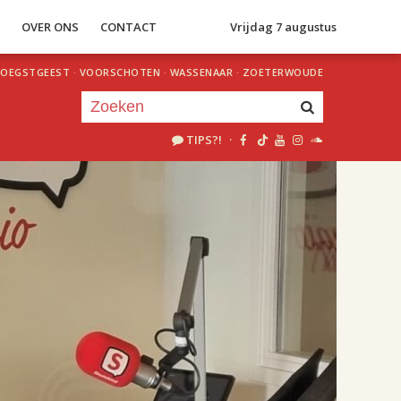
S
OVER ONS
CONTACT
Vrijdag 7 augustus
OEGSTGEEST
·
VOORSCHOTEN
·
WASSENAAR
·
ZOETERWOUDE
TIPS?!
·
Je luistert nu naar
uur 1 van 2
«
Vorig uur
Volgend uur
»
18.00