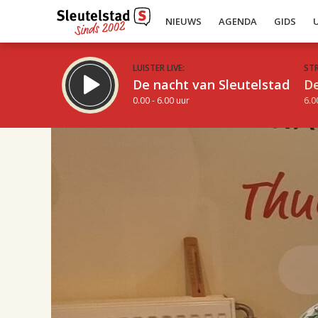
NIEUWS
AGENDA
GIDS
LUISTER LIVE:
ST
De nacht van Sleutelstad
De
0.00 - 6.00 uur
6.0
17.00
Inklappen