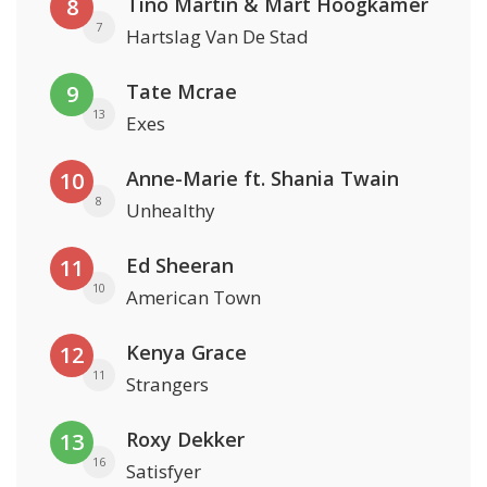
Tino Martin & Mart Hoogkamer
8
7
Hartslag Van De Stad
Tate Mcrae
9
13
Exes
Anne-Marie ft. Shania Twain
10
8
Unhealthy
Ed Sheeran
11
10
American Town
Kenya Grace
12
11
Strangers
Roxy Dekker
13
16
Satisfyer