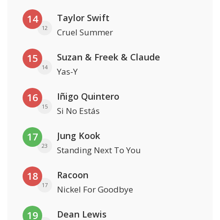
Taylor Swift
14
12
Cruel Summer
Suzan & Freek & Claude
15
14
Yas-Y
Iñigo Quintero
16
15
Si No Estás
Jung Kook
17
23
Standing Next To You
Racoon
18
17
Nickel For Goodbye
Dean Lewis
19