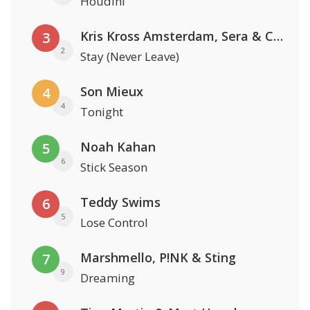
Houdini
Kris Kross Amsterdam, Sera & Conor Maynard
3
2
Stay (Never Leave)
Son Mieux
4
4
Tonight
Noah Kahan
5
6
Stick Season
Teddy Swims
6
5
Lose Control
Marshmello, P!NK & Sting
7
9
Dreaming