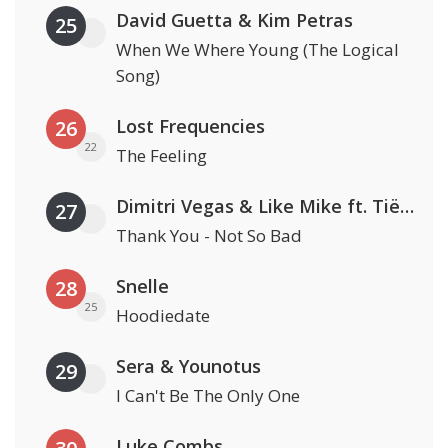
David Guetta & Kim Petras
25
When We Where Young (The Logical
Song)
Lost Frequencies
26
22
The Feeling
Dimitri Vegas & Like Mike ft. Tiësto, W&W & Dido
27
Thank You - Not So Bad
Snelle
28
25
Hoodiedate
Sera & Younotus
29
I Can't Be The Only One
Luke Combs