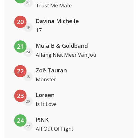
21
Trust Me Mate
Davina Michelle
20
19
17
Mula B & Goldband
21
24
Allang Niet Meer Van Jou
Zoë Tauran
22
18
Monster
Loreen
23
20
Is It Love
P!NK
24
27
All Out Of Fight