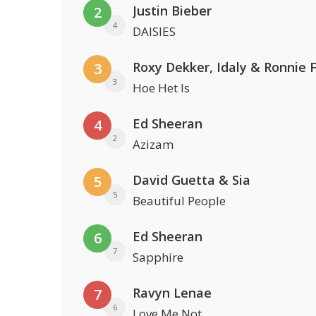
Justin Bieber
2
4
DAISIES
Roxy Dekker, Idaly & Ronnie 
3
3
Hoe Het Is
Ed Sheeran
4
2
Azizam
David Guetta & Sia
5
5
Beautiful People
Ed Sheeran
6
7
Sapphire
Ravyn Lenae
7
6
Love Me Not