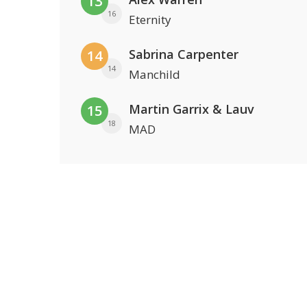
13
16
Eternity
Sabrina Carpenter
14
14
Manchild
Martin Garrix & Lauv
15
18
MAD