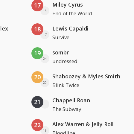
Miley Cyrus
17
13
End of the World
Flex
Lewis Capaldi
18
17
Survive
sombr
19
24
undressed
Shaboozey & Myles Smith
20
20
Blink Twice
Chappell Roan
21
The Subway
Alex Warren & Jelly Roll
22
19
Bloodline