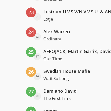
23
21
Lotje
Alex Warren
24
22
Ordinary
25
27
Our Time
Swedish House Mafia
26
26
Wait So Long
Damiano David
27
28
The First Time
sombr