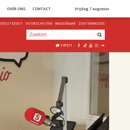
S
OVER ONS
CONTACT
Vrijdag 7 augustus
OEGSTGEEST
·
VOORSCHOTEN
·
WASSENAAR
·
ZOETERWOUDE
TIPS?!
·
Je luistert nu naar
uur 1 van 2
«
Vorig uur
Volgend uur
»
18.00