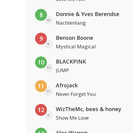
Donnie & Yves Berendse
8
10
Nachtenlang
Benson Boone
9
8
Mystical Magical
BLACKPINK
10
15
JUMP
Afrojack
11
11
Never Forget You
WizTheMc, bees & honey
12
9
Show Me Love
Alex Warren